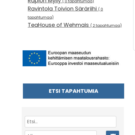
Rapion Mylly
( 0 tapahtumaa)
Ravintola Toivion Säräriihi
( 0
tapahtumaa)
TeaHouse of Wehmais
( 2 tapahtumaa)
ETSI TAPAHTUMIA