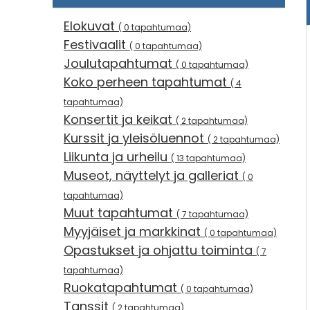
Elokuvat
( 0 tapahtumaa)
Festivaalit
( 0 tapahtumaa)
Joulutapahtumat
( 0 tapahtumaa)
Koko perheen tapahtumat
( 4
tapahtumaa)
Konsertit ja keikat
( 2 tapahtumaa)
Kurssit ja yleisöluennot
( 2 tapahtumaa)
Liikunta ja urheilu
( 13 tapahtumaa)
Museot, näyttelyt ja galleriat
( 0
tapahtumaa)
Muut tapahtumat
( 7 tapahtumaa)
Myyjäiset ja markkinat
( 0 tapahtumaa)
Opastukset ja ohjattu toiminta
( 7
tapahtumaa)
Ruokatapahtumat
( 0 tapahtumaa)
Tanssit
( 2 tapahtumaa)