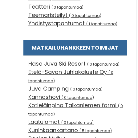
Teatteri
( 3 tapahtumaa)
Teemaristeilyt
( 0 tapahtumaa)
Yhdistystapahtumat
( 1 tapahtumaa)
MATKAILUHANKKEEN TOIMIJAT
Hasa Juva Ski Resort
( 0 tapahtumaa)
Etelä-Savon Juhlakaluste Oy
( 0
tapahtumaa)
Juva Camping
( 0 tapahtumaa)
Kannashovi
( 0 tapahtumaa)
Kotieläinpiha Taikaniemen farmi
( 0
tapahtumaa)
Laatulomat
( 0 tapahtumaa)
Kuninkaankartano
( 5 tapahtumaa)