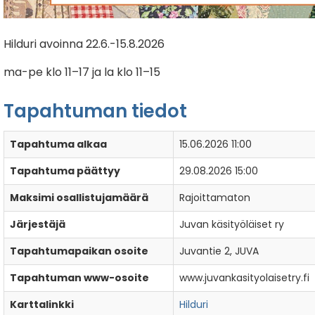
Hilduri avoinna 22.6.-15.8.2026
ma-pe klo 11–17 ja la klo 11–15
Tapahtuman tiedot
Tapahtuma alkaa
15.06.2026 11:00
Tapahtuma päättyy
29.08.2026 15:00
Maksimi osallistujamäärä
Rajoittamaton
Järjestäjä
Juvan käsityöläiset ry
Tapahtumapaikan osoite
Juvantie 2, JUVA
Tapahtuman www-osoite
www.juvankasityolaisetry.fi
Karttalinkki
Hilduri