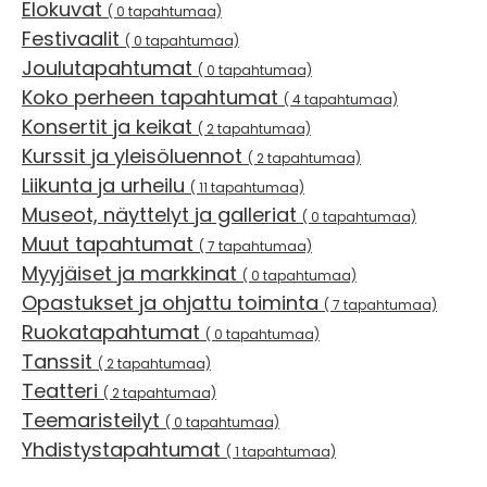
Elokuvat
( 0 tapahtumaa)
Festivaalit
( 0 tapahtumaa)
Joulutapahtumat
( 0 tapahtumaa)
Koko perheen tapahtumat
( 4 tapahtumaa)
Konsertit ja keikat
( 2 tapahtumaa)
Kurssit ja yleisöluennot
( 2 tapahtumaa)
Liikunta ja urheilu
( 11 tapahtumaa)
Museot, näyttelyt ja galleriat
( 0 tapahtumaa)
Muut tapahtumat
( 7 tapahtumaa)
Myyjäiset ja markkinat
( 0 tapahtumaa)
Opastukset ja ohjattu toiminta
( 7 tapahtumaa)
Ruokatapahtumat
( 0 tapahtumaa)
Tanssit
( 2 tapahtumaa)
Teatteri
( 2 tapahtumaa)
Teemaristeilyt
( 0 tapahtumaa)
Yhdistystapahtumat
( 1 tapahtumaa)