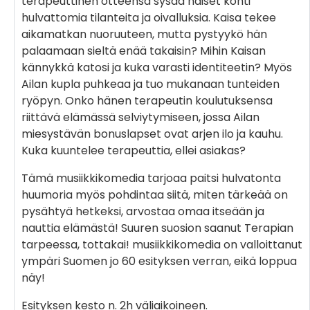
terapeuttinen otteensa sysää naiset kohti
hulvattomia tilanteita ja oivalluksia. Kaisa tekee
aikamatkan nuoruuteen, mutta pystyykö hän
palaamaan sieltä enää takaisin? Mihin Kaisan
kännykkä katosi ja kuka varasti identiteetin? Myös
Ailan kupla puhkeaa ja tuo mukanaan tunteiden
ryöpyn. Onko hänen terapeutin koulutuksensa
riittävä elämässä selviytymiseen, jossa Ailan
miesystävän bonuslapset ovat arjen ilo ja kauhu.
Kuka kuuntelee terapeuttia, ellei asiakas?
Tämä musiikkikomedia tarjoaa paitsi hulvatonta
huumoria myös pohdintaa siitä, miten tärkeää on
pysähtyä hetkeksi, arvostaa omaa itseään ja
nauttia elämästä! Suuren suosion saanut Terapian
tarpeessa, tottakai! musiikkikomedia on valloittanut
ympäri Suomen jo 60 esityksen verran, eikä loppua
näy!
Esityksen kesto n. 2h väliaikoineen.