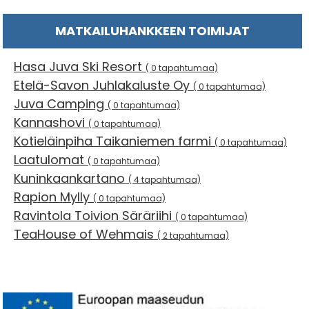
MATKAILUHANKKEEN TOIMIJAT
Hasa Juva Ski Resort
( 0 tapahtumaa)
Etelä-Savon Juhlakaluste Oy
( 0 tapahtumaa)
Juva Camping
( 0 tapahtumaa)
Kannashovi
( 0 tapahtumaa)
Kotieläinpiha Taikaniemen farmi
( 0 tapahtumaa)
Laatulomat
( 0 tapahtumaa)
Kuninkaankartano
( 4 tapahtumaa)
Rapion Mylly
( 0 tapahtumaa)
Ravintola Toivion Säräriihi
( 0 tapahtumaa)
TeaHouse of Wehmais
( 2 tapahtumaa)