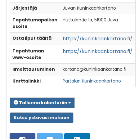
Järjestäjä
Juvan Kuninkaankartano
Tapahtumapaikan
Huttulantie 1a, 51900 Juva
osoite
Osta liput täältä
https://kuninkaankartano.fi/
Tapahtuman
https://kuninkaankartano.fi/
www-osoite
Ilmoittautuminen
kartano@kuninkaankartano.fi
Karttalinkki
Partalan Kuninkaankartano
Tallenna kalenteriin
Kutsu ystäväsi mukaan