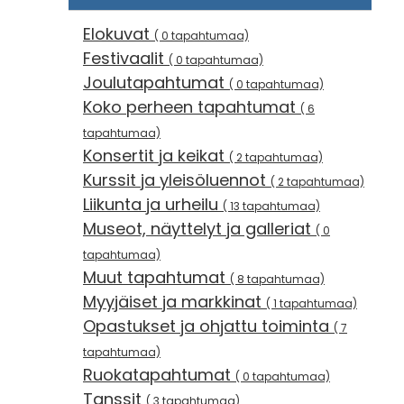
Elokuvat
( 0 tapahtumaa)
Festivaalit
( 0 tapahtumaa)
Joulutapahtumat
( 0 tapahtumaa)
Koko perheen tapahtumat
( 6
tapahtumaa)
Konsertit ja keikat
( 2 tapahtumaa)
Kurssit ja yleisöluennot
( 2 tapahtumaa)
Liikunta ja urheilu
( 13 tapahtumaa)
Museot, näyttelyt ja galleriat
( 0
tapahtumaa)
Muut tapahtumat
( 8 tapahtumaa)
Myyjäiset ja markkinat
( 1 tapahtumaa)
Opastukset ja ohjattu toiminta
( 7
tapahtumaa)
Ruokatapahtumat
( 0 tapahtumaa)
Tanssit
( 3 tapahtumaa)