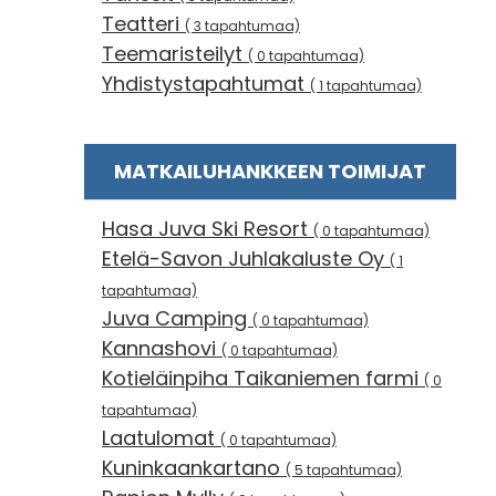
Teatteri
( 3 tapahtumaa)
Teemaristeilyt
( 0 tapahtumaa)
Yhdistystapahtumat
( 1 tapahtumaa)
MATKAILUHANKKEEN TOIMIJAT
Hasa Juva Ski Resort
( 0 tapahtumaa)
Etelä-Savon Juhlakaluste Oy
( 1
tapahtumaa)
Juva Camping
( 0 tapahtumaa)
Kannashovi
( 0 tapahtumaa)
Kotieläinpiha Taikaniemen farmi
( 0
tapahtumaa)
Laatulomat
( 0 tapahtumaa)
Kuninkaankartano
( 5 tapahtumaa)