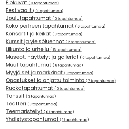
Elokuvat
( 0 tapahtumaa)
Festivaalit
( 0 tapahtumaa)
Joulutapahtumat
( 0 tapahtumaa)
Koko perheen tapahtumat
( 6 tapahtumaa)
Konsertit ja keikat
( 3 tapahtumaa)
Kurssit ja yleisöluennot
( 2 tapahtumaa)
Liikunta ja urheilu
( 13 tapahtumaa)
Museot, näyttelyt ja galleriat
( 0 tapahtumaa)
Muut tapahtumat
( 8 tapahtumaa)
Myyjäiset ja markkinat
( 1 tapahtumaa)
Opastukset ja ohjattu toiminta
( 7 tapahtumaa)
Ruokatapahtumat
( 0 tapahtumaa)
Tanssit
( 3 tapahtumaa)
Teatteri
( 3 tapahtumaa)
Teemaristeilyt
( 0 tapahtumaa)
Yhdistystapahtumat
( 1 tapahtumaa)