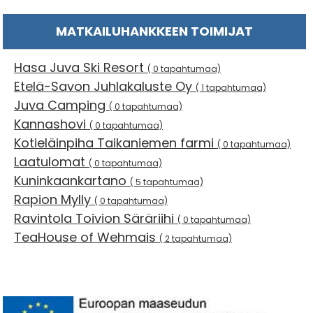
MATKAILUHANKKEEN TOIMIJAT
Hasa Juva Ski Resort
( 0 tapahtumaa)
Etelä-Savon Juhlakaluste Oy
( 1 tapahtumaa)
Juva Camping
( 0 tapahtumaa)
Kannashovi
( 0 tapahtumaa)
Kotieläinpiha Taikaniemen farmi
( 0 tapahtumaa)
Laatulomat
( 0 tapahtumaa)
Kuninkaankartano
( 5 tapahtumaa)
Rapion Mylly
( 0 tapahtumaa)
Ravintola Toivion Säräriihi
( 0 tapahtumaa)
TeaHouse of Wehmais
( 2 tapahtumaa)