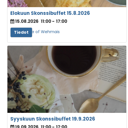
Elokuun Skonssibuffet 15.8.2026
15.08.2026
11:00
-
17:00
TeaHouse of Wehmais
Tiedot
Syyskuun Skonssibuffet 19.9.2026
19.09.2026
11:00
-
17:00