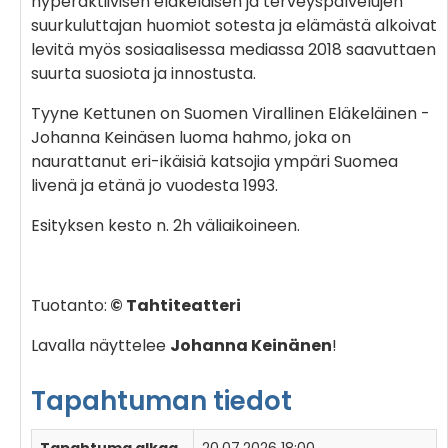
hyperaktiivisen eläkeläisen ja terveyspalvelujen
suurkuluttajan huomiot sotesta ja elämästä alkoivat
levitä myös sosiaalisessa mediassa 2018 saavuttaen
suurta suosiota ja innostusta.
Tyyne Kettunen on Suomen Virallinen Eläkeläinen -
Johanna Keinäsen luoma hahmo, joka on
naurattanut eri-ikäisiä katsojia ympäri Suomea
livenä ja etänä jo vuodesta 1993.
Esityksen kesto n. 2h väliaikoineen.
Tuotanto:
© Tahtiteatteri
Lavalla näyttelee
Johanna Keinänen
!
Tapahtuman tiedot
Tapahtuma alkaa
20.07.2026 18:00