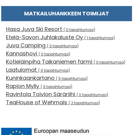
MATKAILUHANKKEEN TOIMIJAT
Hasa Juva Ski Resort
( 0 tapahtumaa)
Etelä-Savon Juhlakaluste Oy
( 1 tapahtumaa)
Juva Camping
( 0 tapahtumaa)
Kannashovi
( 0 tapahtumaa)
Kotieläinpiha Taikaniemen farmi
( 0 tapahtumaa)
Laatulomat
( 0 tapahtumaa)
Kuninkaankartano
( 5 tapahtumaa)
Rapion Mylly
( 0 tapahtumaa)
Ravintola Toivion Säräriihi
( 0 tapahtumaa)
TeaHouse of Wehmais
( 2 tapahtumaa)