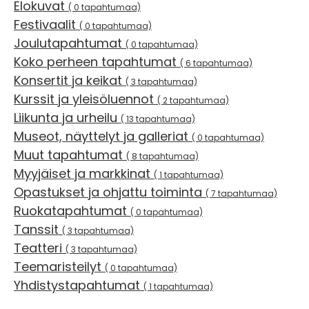
Elokuvat
( 0 tapahtumaa)
Festivaalit
( 0 tapahtumaa)
Joulutapahtumat
( 0 tapahtumaa)
Koko perheen tapahtumat
( 6 tapahtumaa)
Konsertit ja keikat
( 3 tapahtumaa)
Kurssit ja yleisöluennot
( 2 tapahtumaa)
Liikunta ja urheilu
( 13 tapahtumaa)
Museot, näyttelyt ja galleriat
( 0 tapahtumaa)
Muut tapahtumat
( 8 tapahtumaa)
Myyjäiset ja markkinat
( 1 tapahtumaa)
Opastukset ja ohjattu toiminta
( 7 tapahtumaa)
Ruokatapahtumat
( 0 tapahtumaa)
Tanssit
( 3 tapahtumaa)
Teatteri
( 3 tapahtumaa)
Teemaristeilyt
( 0 tapahtumaa)
Yhdistystapahtumat
( 1 tapahtumaa)