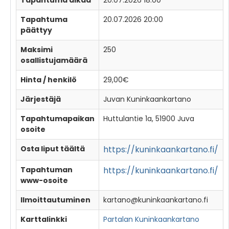
Tapahtuma
20.07.2026 20:00
päättyy
Maksimi
250
osallistujamäärä
Hinta / henkilö
29,00€
Järjestäjä
Juvan Kuninkaankartano
Tapahtumapaikan
Huttulantie 1a, 51900 Juva
osoite
Osta liput täältä
https://kuninkaankartano.fi/
Tapahtuman
https://kuninkaankartano.fi/
www-osoite
Ilmoittautuminen
kartano@kuninkaankartano.fi
Karttalinkki
Partalan Kuninkaankartano