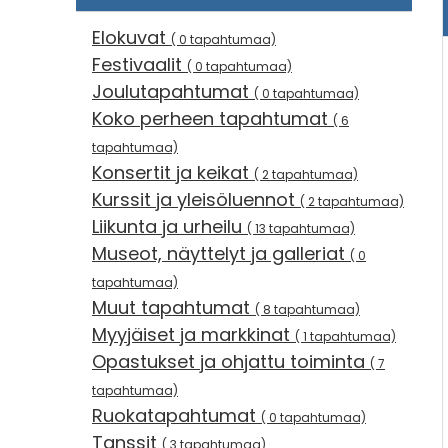
Elokuvat
( 0 tapahtumaa)
Festivaalit
( 0 tapahtumaa)
Joulutapahtumat
( 0 tapahtumaa)
Koko perheen tapahtumat
( 6
tapahtumaa)
Konsertit ja keikat
( 2 tapahtumaa)
Kurssit ja yleisöluennot
( 2 tapahtumaa)
Liikunta ja urheilu
( 13 tapahtumaa)
Museot, näyttelyt ja galleriat
( 0
tapahtumaa)
Muut tapahtumat
( 8 tapahtumaa)
Myyjäiset ja markkinat
( 1 tapahtumaa)
Opastukset ja ohjattu toiminta
( 7
tapahtumaa)
Ruokatapahtumat
( 0 tapahtumaa)
Tanssit
( 3 tapahtumaa)