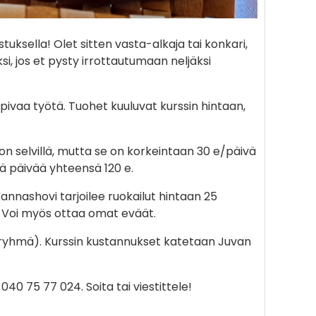
ksella! Olet sitten vasta-alkaja tai konkari,
iksi, jos et pysty irrottautumaan neljäksi
opivaa työtä. Tuohet kuuluvat kurssin hintaan,
n selvillä, mutta se on korkeintaan 30 e/päivä
ljä päivää yhteensä 120 e.
annashovi tarjoilee ruokailut hintaan 25
. Voi myös ottaa omat eväät.
n ryhmä). Kurssin kustannukset katetaan Juvan
040 75 77 024. Soita tai viestittele!