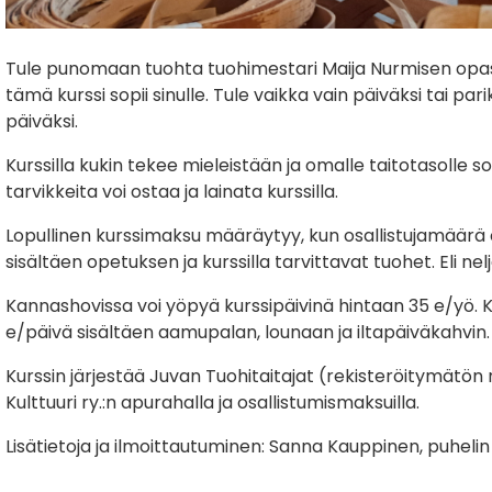
Tule punomaan tuohta tuohimestari Maija Nurmisen opastu
tämä kurssi sopii sinulle. Tule vaikka vain päiväksi tai par
päiväksi.
Kurssilla kukin tekee mieleistään ja omalle taitotasolle s
tarvikkeita voi ostaa ja lainata kurssilla.
Lopullinen kurssimaksu määräytyy, kun osallistujamäärä o
sisältäen opetuksen ja kurssilla tarvittavat tuohet. Eli ne
Kannashovissa voi yöpyä kurssipäivinä hintaan 35 e/yö. K
e/päivä sisältäen aamupalan, lounaan ja iltapäiväkahvin
Kurssin järjestää Juvan Tuohitaitajat (rekisteröitymätö
Kulttuuri ry.:n apurahalla ja osallistumismaksuilla.
Lisätietoja ja ilmoittautuminen: Sanna Kauppinen, puhelin 