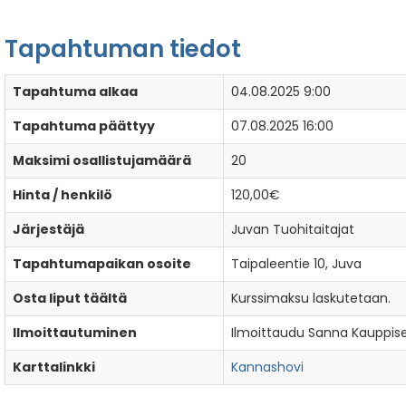
Tapahtuman tiedot
Tapahtuma alkaa
04.08.2025 9:00
Tapahtuma päättyy
07.08.2025 16:00
Maksimi osallistujamäärä
20
Hinta / henkilö
120,00€
Järjestäjä
Juvan Tuohitaitajat
Tapahtumapaikan osoite
Taipaleentie 10, Juva
Osta liput täältä
Kurssimaksu laskutetaan.
Ilmoittautuminen
Ilmoittaudu Sanna Kauppise
Karttalinkki
Kannashovi