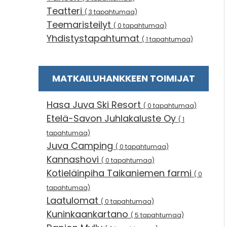
Teatteri
( 3 tapahtumaa)
Teemaristeilyt
( 0 tapahtumaa)
Yhdistystapahtumat
( 1 tapahtumaa)
MATKAILUHANKKEEN TOIMIJAT
Hasa Juva Ski Resort
( 0 tapahtumaa)
Etelä-Savon Juhlakaluste Oy
( 1
tapahtumaa)
Juva Camping
( 0 tapahtumaa)
Kannashovi
( 0 tapahtumaa)
Kotieläinpiha Taikaniemen farmi
( 0
tapahtumaa)
Laatulomat
( 0 tapahtumaa)
Kuninkaankartano
( 5 tapahtumaa)