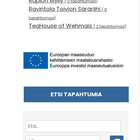
Rapion Mylly
( 0 tapahtumaa)
Ravintola Toivion Säräriihi
( 0
tapahtumaa)
TeaHouse of Wehmais
( 2 tapahtumaa)
ETSI TAPAHTUMIA