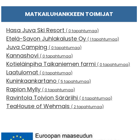
MATKAILUHANKKEEN TOIMIJAT
Hasa Juva Ski Resort
( 0 tapahtumaa)
Etelä-Savon Juhlakaluste Oy
( 1 tapahtumaa)
Juva Camping
( 0 tapahtumaa)
Kannashovi
( 0 tapahtumaa)
Kotieläinpiha Taikaniemen farmi
( 0 tapahtumaa)
Laatulomat
( 0 tapahtumaa)
Kuninkaankartano
( 5 tapahtumaa)
Rapion Mylly
( 0 tapahtumaa)
Ravintola Toivion Säräriihi
( 0 tapahtumaa)
TeaHouse of Wehmais
( 2 tapahtumaa)