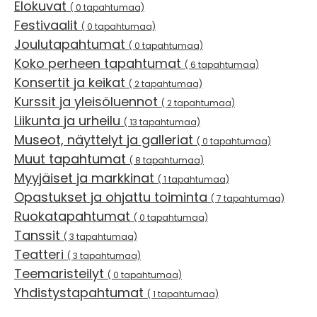
Elokuvat
( 0 tapahtumaa)
Festivaalit
( 0 tapahtumaa)
Joulutapahtumat
( 0 tapahtumaa)
Koko perheen tapahtumat
( 6 tapahtumaa)
Konsertit ja keikat
( 2 tapahtumaa)
Kurssit ja yleisöluennot
( 2 tapahtumaa)
Liikunta ja urheilu
( 13 tapahtumaa)
Museot, näyttelyt ja galleriat
( 0 tapahtumaa)
Muut tapahtumat
( 8 tapahtumaa)
Myyjäiset ja markkinat
( 1 tapahtumaa)
Opastukset ja ohjattu toiminta
( 7 tapahtumaa)
Ruokatapahtumat
( 0 tapahtumaa)
Tanssit
( 3 tapahtumaa)
Teatteri
( 3 tapahtumaa)
Teemaristeilyt
( 0 tapahtumaa)
Yhdistystapahtumat
( 1 tapahtumaa)