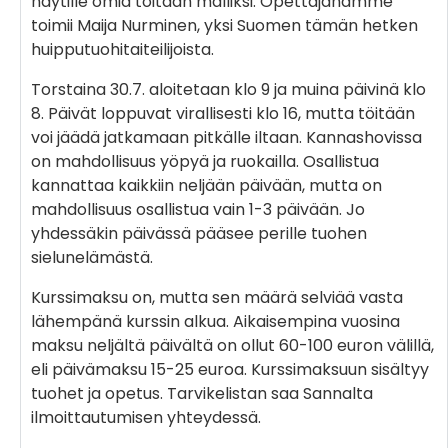
näytille omia töitään malliksi. Opettajanamme
toimii Maija Nurminen, yksi Suomen tämän hetken
huipputuohitaiteilijoista.
Torstaina 30.7. aloitetaan klo 9 ja muina päivinä klo
8. Päivät loppuvat virallisesti klo 16, mutta töitään
voi jäädä jatkamaan pitkälle iltaan. Kannashovissa
on mahdollisuus yöpyä ja ruokailla. Osallistua
kannattaa kaikkiin neljään päivään, mutta on
mahdollisuus osallistua vain 1-3 päivään. Jo
yhdessäkin päivässä pääsee perille tuohen
sielunelämästä.
Kurssimaksu on, mutta sen määrä selviää vasta
lähempänä kurssin alkua. Aikaisempina vuosina
maksu neljältä päivältä on ollut 60-100 euron välillä,
eli päivämaksu 15-25 euroa. Kurssimaksuun sisältyy
tuohet ja opetus. Tarvikelistan saa Sannalta
ilmoittautumisen yhteydessä.