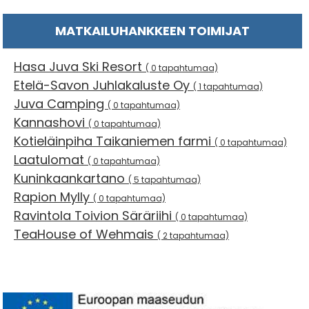
MATKAILUHANKKEEN TOIMIJAT
Hasa Juva Ski Resort
( 0 tapahtumaa)
Etelä-Savon Juhlakaluste Oy
( 1 tapahtumaa)
Juva Camping
( 0 tapahtumaa)
Kannashovi
( 0 tapahtumaa)
Kotieläinpiha Taikaniemen farmi
( 0 tapahtumaa)
Laatulomat
( 0 tapahtumaa)
Kuninkaankartano
( 5 tapahtumaa)
Rapion Mylly
( 0 tapahtumaa)
Ravintola Toivion Säräriihi
( 0 tapahtumaa)
TeaHouse of Wehmais
( 2 tapahtumaa)