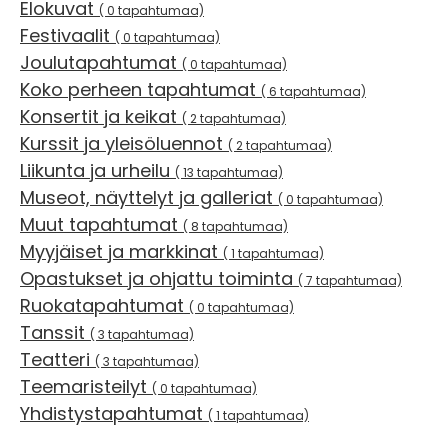
Elokuvat
( 0 tapahtumaa)
Festivaalit
( 0 tapahtumaa)
Joulutapahtumat
( 0 tapahtumaa)
Koko perheen tapahtumat
( 6 tapahtumaa)
Konsertit ja keikat
( 2 tapahtumaa)
Kurssit ja yleisöluennot
( 2 tapahtumaa)
Liikunta ja urheilu
( 13 tapahtumaa)
Museot, näyttelyt ja galleriat
( 0 tapahtumaa)
Muut tapahtumat
( 8 tapahtumaa)
Myyjäiset ja markkinat
( 1 tapahtumaa)
Opastukset ja ohjattu toiminta
( 7 tapahtumaa)
Ruokatapahtumat
( 0 tapahtumaa)
Tanssit
( 3 tapahtumaa)
Teatteri
( 3 tapahtumaa)
Teemaristeilyt
( 0 tapahtumaa)
Yhdistystapahtumat
( 1 tapahtumaa)