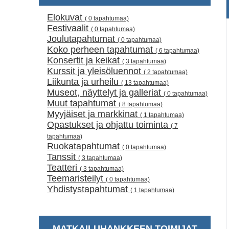
Elokuvat
( 0 tapahtumaa)
Festivaalit
( 0 tapahtumaa)
Joulutapahtumat
( 0 tapahtumaa)
Koko perheen tapahtumat
( 6 tapahtumaa)
Konsertit ja keikat
( 3 tapahtumaa)
Kurssit ja yleisöluennot
( 2 tapahtumaa)
Liikunta ja urheilu
( 13 tapahtumaa)
Museot, näyttelyt ja galleriat
( 0 tapahtumaa)
Muut tapahtumat
( 8 tapahtumaa)
Myyjäiset ja markkinat
( 1 tapahtumaa)
Opastukset ja ohjattu toiminta
( 7
tapahtumaa)
Ruokatapahtumat
( 0 tapahtumaa)
Tanssit
( 3 tapahtumaa)
Teatteri
( 3 tapahtumaa)
Teemaristeilyt
( 0 tapahtumaa)
Yhdistystapahtumat
( 1 tapahtumaa)
MATKAILUHANKKEEN TOIMIJAT