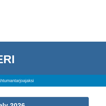
RI
ahtumantarjoajaksi
ely 2026