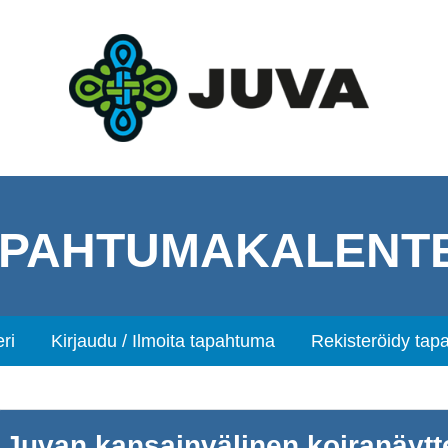
APAHTUMAKALENTE
ri
Kirjaudu / Ilmoita tapahtuma
Rekisteröidy tap
Juvan kansainvälinen koiranäytt