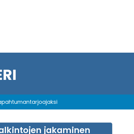
RI
tapahtumantarjoajaksi
alkintojen jakaminen