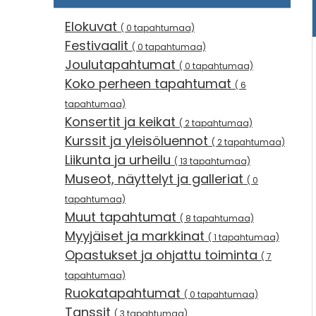
Elokuvat
( 0 tapahtumaa)
Festivaalit
( 0 tapahtumaa)
Joulutapahtumat
( 0 tapahtumaa)
Koko perheen tapahtumat
( 6
tapahtumaa)
Konsertit ja keikat
( 2 tapahtumaa)
Kurssit ja yleisöluennot
( 2 tapahtumaa)
Liikunta ja urheilu
( 13 tapahtumaa)
Museot, näyttelyt ja galleriat
( 0
tapahtumaa)
Muut tapahtumat
( 8 tapahtumaa)
Myyjäiset ja markkinat
( 1 tapahtumaa)
Opastukset ja ohjattu toiminta
( 7
tapahtumaa)
Ruokatapahtumat
( 0 tapahtumaa)
Tanssit
( 3 tapahtumaa)