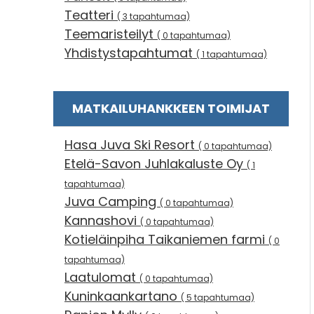
Teatteri
( 3 tapahtumaa)
Teemaristeilyt
( 0 tapahtumaa)
Yhdistystapahtumat
( 1 tapahtumaa)
MATKAILUHANKKEEN TOIMIJAT
Hasa Juva Ski Resort
( 0 tapahtumaa)
Etelä-Savon Juhlakaluste Oy
( 1
tapahtumaa)
Juva Camping
( 0 tapahtumaa)
Kannashovi
( 0 tapahtumaa)
Kotieläinpiha Taikaniemen farmi
( 0
tapahtumaa)
Laatulomat
( 0 tapahtumaa)
Kuninkaankartano
( 5 tapahtumaa)