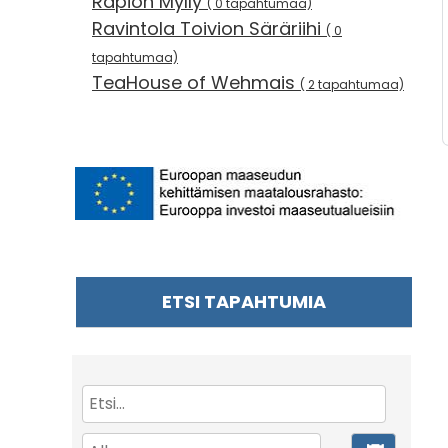
Rapion Mylly
( 0 tapahtumaa)
Ravintola Toivion Säräriihi
( 0
tapahtumaa)
TeaHouse of Wehmais
( 2 tapahtumaa)
ETSI TAPAHTUMIA