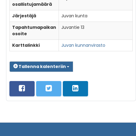
osallistujamäärä
Järjestäjä
Juvan kunta
Tapahtumapaikan
Juvantie 13
osoite
Karttalinkki
Juvan kunnanvirasto
Tallenna kalenteriin