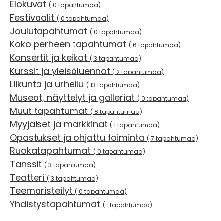
Elokuvat
( 0 tapahtumaa)
Festivaalit
( 0 tapahtumaa)
Joulutapahtumat
( 0 tapahtumaa)
Koko perheen tapahtumat
( 6 tapahtumaa)
Konsertit ja keikat
( 3 tapahtumaa)
Kurssit ja yleisöluennot
( 2 tapahtumaa)
Liikunta ja urheilu
( 13 tapahtumaa)
Museot, näyttelyt ja galleriat
( 0 tapahtumaa)
Muut tapahtumat
( 8 tapahtumaa)
Myyjäiset ja markkinat
( 1 tapahtumaa)
Opastukset ja ohjattu toiminta
( 7 tapahtumaa)
Ruokatapahtumat
( 0 tapahtumaa)
Tanssit
( 3 tapahtumaa)
Teatteri
( 3 tapahtumaa)
Teemaristeilyt
( 0 tapahtumaa)
Yhdistystapahtumat
( 1 tapahtumaa)