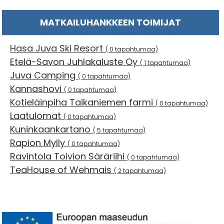
MATKAILUHANKKEEN TOIMIJAT
Hasa Juva Ski Resort
( 0 tapahtumaa)
Etelä-Savon Juhlakaluste Oy
( 1 tapahtumaa)
Juva Camping
( 0 tapahtumaa)
Kannashovi
( 0 tapahtumaa)
Kotieläinpiha Taikaniemen farmi
( 0 tapahtumaa)
Laatulomat
( 0 tapahtumaa)
Kuninkaankartano
( 5 tapahtumaa)
Rapion Mylly
( 0 tapahtumaa)
Ravintola Toivion Säräriihi
( 0 tapahtumaa)
TeaHouse of Wehmais
( 2 tapahtumaa)