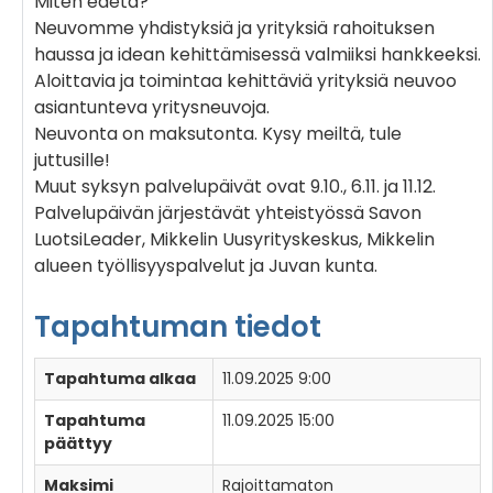
Miten edetä?
Neuvomme yhdistyksiä ja yrityksiä rahoituksen
haussa ja idean kehittämisessä valmiiksi hankkeeksi.
Aloittavia ja toimintaa kehittäviä yrityksiä neuvoo
asiantunteva yritysneuvoja.
Neuvonta on maksutonta. Kysy meiltä, tule
juttusille!
Muut syksyn palvelupäivät ovat 9.10., 6.11. ja 11.12.
Palvelupäivän järjestävät yhteistyössä Savon
LuotsiLeader, Mikkelin Uusyrityskeskus, Mikkelin
alueen työllisyyspalvelut ja Juvan kunta.
Tapahtuman tiedot
Tapahtuma alkaa
11.09.2025 9:00
Tapahtuma
11.09.2025 15:00
päättyy
Maksimi
Rajoittamaton