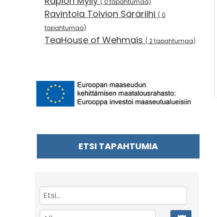
Rapion Mylly
( 0 tapahtumaa)
Ravintola Toivion Säräriihi
( 0
tapahtumaa)
TeaHouse of Wehmais
( 2 tapahtumaa)
ETSI TAPAHTUMIA