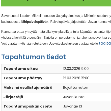
SavonLuotsi Leader, Mikkelin seudun Uusyrityskeskus ja Mikkelin seudun työl
kuukaudessa
lähipalvelupäivän
. Palvelupäivät järjestetään Juvan kunnan
Kannattaa ottaa yhteyttä matalalla kynnyksellä ja tulla käymään asiantuntijoi
yhdessä kehittää eteenpäin. Tarjolla on perustamis- ja rahoitusneuvontaa 
täältä
Voit varata myös ajan etukäteen Uusyrityskeskuksen vastaanotolle
Tapahtuman tiedot
Tapahtuma alkaa
12.03.2026 9:00
Tapahtuma päättyy
12.03.2026 15:00
Maksimi osallistujamäärä
Rajoittamaton
Järjestäjä
Juvan kunta
Tapahtumapaikan osoite
Juvantie 13