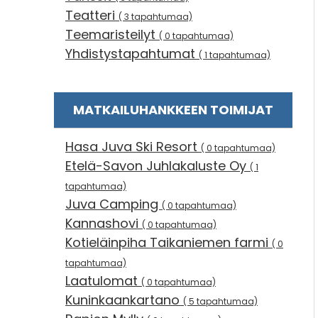
Teatteri
( 3 tapahtumaa)
Teemaristeilyt
( 0 tapahtumaa)
Yhdistystapahtumat
( 1 tapahtumaa)
MATKAILUHANKKEEN TOIMIJAT
Hasa Juva Ski Resort
( 0 tapahtumaa)
Etelä-Savon Juhlakaluste Oy
( 1
tapahtumaa)
Juva Camping
( 0 tapahtumaa)
Kannashovi
( 0 tapahtumaa)
Kotieläinpiha Taikaniemen farmi
( 0
tapahtumaa)
Laatulomat
( 0 tapahtumaa)
Kuninkaankartano
( 5 tapahtumaa)