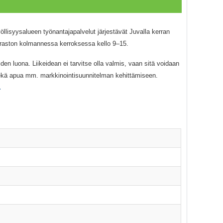
lisyysalueen työnantajapalvelut järjestävät Juvalla kerran
viraston kolmannessa kerroksessa kello 9–15.
den luona. Liikeidean ei tarvitse olla valmis, vaan sitä voidaan
sekä apua mm. markkinointisuunnitelman kehittämiseen.
.