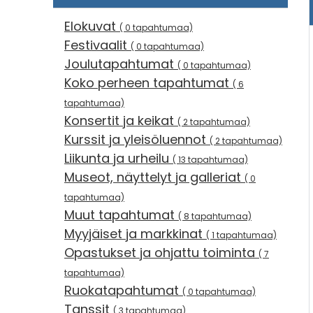
Elokuvat
( 0 tapahtumaa)
Festivaalit
( 0 tapahtumaa)
Joulutapahtumat
( 0 tapahtumaa)
Koko perheen tapahtumat
( 6
tapahtumaa)
Konsertit ja keikat
( 2 tapahtumaa)
Kurssit ja yleisöluennot
( 2 tapahtumaa)
Liikunta ja urheilu
( 13 tapahtumaa)
Museot, näyttelyt ja galleriat
( 0
tapahtumaa)
Muut tapahtumat
( 8 tapahtumaa)
Myyjäiset ja markkinat
( 1 tapahtumaa)
Opastukset ja ohjattu toiminta
( 7
tapahtumaa)
Ruokatapahtumat
( 0 tapahtumaa)
Tanssit
( 3 tapahtumaa)