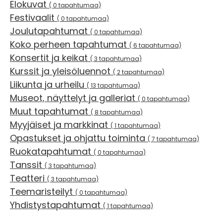
Elokuvat
( 0 tapahtumaa)
Festivaalit
( 0 tapahtumaa)
Joulutapahtumat
( 0 tapahtumaa)
Koko perheen tapahtumat
( 6 tapahtumaa)
Konsertit ja keikat
( 3 tapahtumaa)
Kurssit ja yleisöluennot
( 2 tapahtumaa)
Liikunta ja urheilu
( 13 tapahtumaa)
Museot, näyttelyt ja galleriat
( 0 tapahtumaa)
Muut tapahtumat
( 8 tapahtumaa)
Myyjäiset ja markkinat
( 1 tapahtumaa)
Opastukset ja ohjattu toiminta
( 7 tapahtumaa)
Ruokatapahtumat
( 0 tapahtumaa)
Tanssit
( 3 tapahtumaa)
Teatteri
( 3 tapahtumaa)
Teemaristeilyt
( 0 tapahtumaa)
Yhdistystapahtumat
( 1 tapahtumaa)