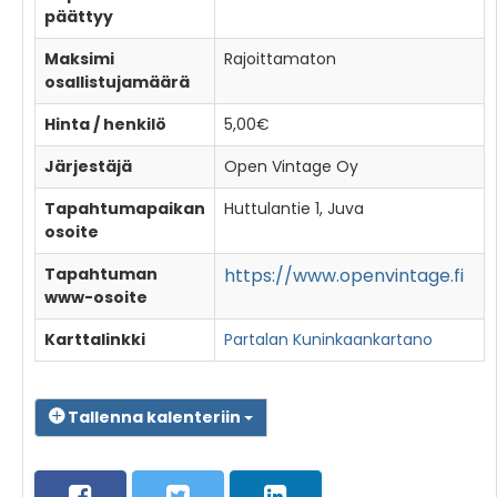
päättyy
Maksimi
Rajoittamaton
osallistujamäärä
Hinta / henkilö
5,00€
Järjestäjä
Open Vintage Oy
Tapahtumapaikan
Huttulantie 1, Juva
osoite
Tapahtuman
https://www.openvintage.fi
www-osoite
Karttalinkki
Partalan Kuninkaankartano
Tallenna kalenteriin