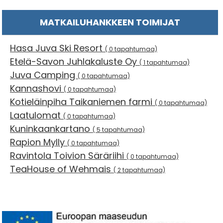
MATKAILUHANKKEEN TOIMIJAT
Hasa Juva Ski Resort
( 0 tapahtumaa)
Etelä-Savon Juhlakaluste Oy
( 1 tapahtumaa)
Juva Camping
( 0 tapahtumaa)
Kannashovi
( 0 tapahtumaa)
Kotieläinpiha Taikaniemen farmi
( 0 tapahtumaa)
Laatulomat
( 0 tapahtumaa)
Kuninkaankartano
( 5 tapahtumaa)
Rapion Mylly
( 0 tapahtumaa)
Ravintola Toivion Säräriihi
( 0 tapahtumaa)
TeaHouse of Wehmais
( 2 tapahtumaa)