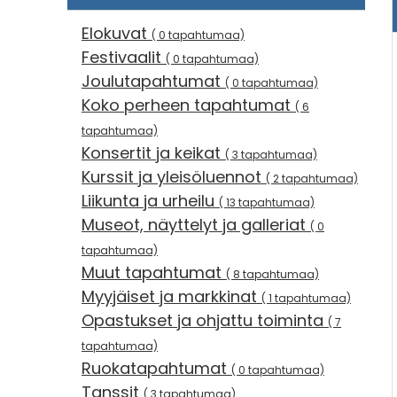
Elokuvat
( 0 tapahtumaa)
Festivaalit
( 0 tapahtumaa)
Joulutapahtumat
( 0 tapahtumaa)
Koko perheen tapahtumat
( 6
tapahtumaa)
Konsertit ja keikat
( 3 tapahtumaa)
Kurssit ja yleisöluennot
( 2 tapahtumaa)
Liikunta ja urheilu
( 13 tapahtumaa)
Museot, näyttelyt ja galleriat
( 0
tapahtumaa)
Muut tapahtumat
( 8 tapahtumaa)
Myyjäiset ja markkinat
( 1 tapahtumaa)
Opastukset ja ohjattu toiminta
( 7
tapahtumaa)
Ruokatapahtumat
( 0 tapahtumaa)
Tanssit
( 3 tapahtumaa)