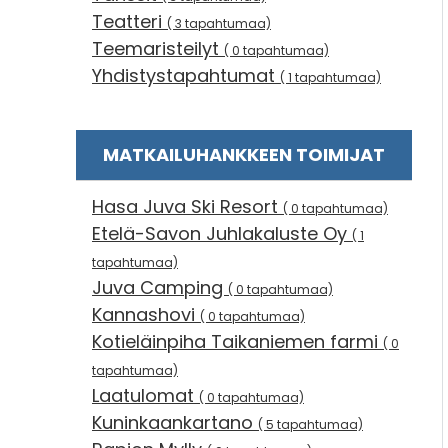
Teatteri
( 3 tapahtumaa)
Teemaristeilyt
( 0 tapahtumaa)
Yhdistystapahtumat
( 1 tapahtumaa)
MATKAILUHANKKEEN TOIMIJAT
Hasa Juva Ski Resort
( 0 tapahtumaa)
Etelä-Savon Juhlakaluste Oy
( 1
tapahtumaa)
Juva Camping
( 0 tapahtumaa)
Kannashovi
( 0 tapahtumaa)
Kotieläinpiha Taikaniemen farmi
( 0
tapahtumaa)
Laatulomat
( 0 tapahtumaa)
Kuninkaankartano
( 5 tapahtumaa)