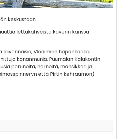
län keskustaan.
nauttia lettukahveista kaverin kanssa
leivonnaisia, Vladimirin hapankaalia,
ittuja kananmunia, Puumalan Kalakontin
uusia perunoita, herneitä, mansikkaa ja
Saimasspinneryn että Pirtin kehräämön);