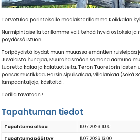
Tervetuloa perinteiselle maalaistorillemme Koikkalan ky
Nurmipintaisella torillamme voit tehdä hyviä ostoksia ja 
pöydässä istuen.
Toripöydistä löydät muun muuassa emäntien ruisleipää ja 
Juvalaista hunajaa, Muurahaismäen samana aamuna mun
tuoretta kalaa ja kalatuotteita, Teron Tuoretorin lasten 
pensasmustikkaa, Hersin sipulisalsaa, villalankaa (sekä 
lampaantaljoja, käsitöitä...
Torilla tavataan !
Tapahtuman tiedot
Tapahtuma alkaa
11.07.2026 11:00
Tapahtuma päättyy
11.07.2026 13:00