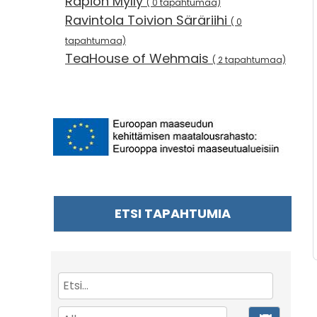
Rapion Mylly
( 0 tapahtumaa)
Ravintola Toivion Säräriihi
( 0
tapahtumaa)
TeaHouse of Wehmais
( 2 tapahtumaa)
ETSI TAPAHTUMIA