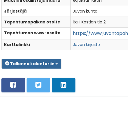
Maksimi osallistujamäärä
Rajoittamaton
Järjestäjä
Juvan kunta
Tapahtumapaikan osoite
Raili Kostian tie 2
Tapahtuman www-osoite
https://www.juvantapah
Karttalinkki
Juvan kirjasto
Tallenna kalenteriin