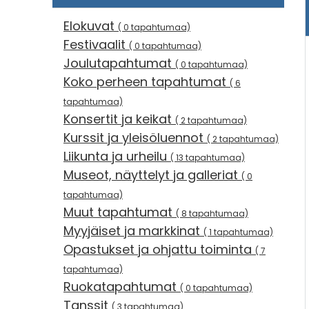
Elokuvat
( 0 tapahtumaa)
Festivaalit
( 0 tapahtumaa)
Joulutapahtumat
( 0 tapahtumaa)
Koko perheen tapahtumat
( 6
tapahtumaa)
Konsertit ja keikat
( 2 tapahtumaa)
Kurssit ja yleisöluennot
( 2 tapahtumaa)
Liikunta ja urheilu
( 13 tapahtumaa)
Museot, näyttelyt ja galleriat
( 0
tapahtumaa)
Muut tapahtumat
( 8 tapahtumaa)
Myyjäiset ja markkinat
( 1 tapahtumaa)
Opastukset ja ohjattu toiminta
( 7
tapahtumaa)
Ruokatapahtumat
( 0 tapahtumaa)
Tanssit
( 3 tapahtumaa)