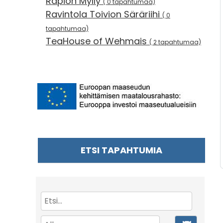
Rapion Mylly
( 0 tapahtumaa)
Ravintola Toivion Säräriihi
( 0
tapahtumaa)
TeaHouse of Wehmais
( 2 tapahtumaa)
ETSI TAPAHTUMIA