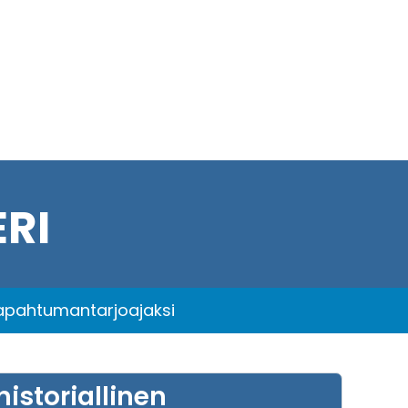
RI
tapahtumantarjoajaksi
istoriallinen