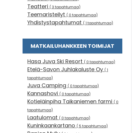
Teatteri
( 3 tapahtumaa)
Teemaristeilyt
( 0 tapahtumaa)
Yhdistystapahtumat
( 1 tapahtumaa)
MATKAILUHANKKEEN TOIMIJAT
Hasa Juva Ski Resort
( 0 tapahtumaa)
Etelä-Savon Juhlakaluste Oy
( 1
tapahtumaa)
Juva Camping
( 0 tapahtumaa)
Kannashovi
( 0 tapahtumaa)
Kotieläinpiha Taikaniemen farmi
( 0
tapahtumaa)
Laatulomat
( 0 tapahtumaa)
Kuninkaankartano
( 5 tapahtumaa)