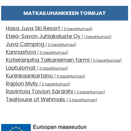
MATKAILUHANKKEEN TOIMIJAT
Hasa Juva Ski Resort
( 0 tapahtumaa)
Etelä-Savon Juhlakaluste Oy
( 1 tapahtumaa)
Juva Camping
( 0 tapahtumaa)
Kannashovi
( 0 tapahtumaa)
Kotieläinpiha Taikaniemen farmi
( 0 tapahtumaa)
Laatulomat
( 0 tapahtumaa)
Kuninkaankartano
( 5 tapahtumaa)
Rapion Mylly
( 0 tapahtumaa)
Ravintola Toivion Säräriihi
( 0 tapahtumaa)
TeaHouse of Wehmais
( 2 tapahtumaa)