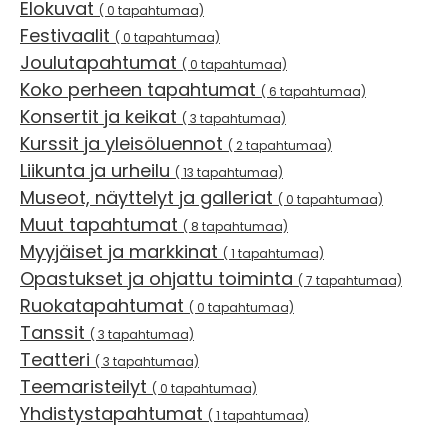
Elokuvat
( 0 tapahtumaa)
Festivaalit
( 0 tapahtumaa)
Joulutapahtumat
( 0 tapahtumaa)
Koko perheen tapahtumat
( 6 tapahtumaa)
Konsertit ja keikat
( 3 tapahtumaa)
Kurssit ja yleisöluennot
( 2 tapahtumaa)
Liikunta ja urheilu
( 13 tapahtumaa)
Museot, näyttelyt ja galleriat
( 0 tapahtumaa)
Muut tapahtumat
( 8 tapahtumaa)
Myyjäiset ja markkinat
( 1 tapahtumaa)
Opastukset ja ohjattu toiminta
( 7 tapahtumaa)
Ruokatapahtumat
( 0 tapahtumaa)
Tanssit
( 3 tapahtumaa)
Teatteri
( 3 tapahtumaa)
Teemaristeilyt
( 0 tapahtumaa)
Yhdistystapahtumat
( 1 tapahtumaa)