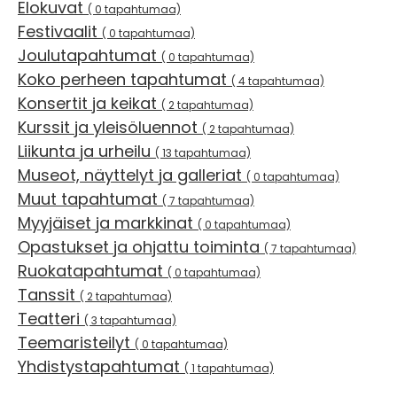
Elokuvat
( 0 tapahtumaa)
Festivaalit
( 0 tapahtumaa)
Joulutapahtumat
( 0 tapahtumaa)
Koko perheen tapahtumat
( 4 tapahtumaa)
Konsertit ja keikat
( 2 tapahtumaa)
Kurssit ja yleisöluennot
( 2 tapahtumaa)
Liikunta ja urheilu
( 13 tapahtumaa)
Museot, näyttelyt ja galleriat
( 0 tapahtumaa)
Muut tapahtumat
( 7 tapahtumaa)
Myyjäiset ja markkinat
( 0 tapahtumaa)
Opastukset ja ohjattu toiminta
( 7 tapahtumaa)
Ruokatapahtumat
( 0 tapahtumaa)
Tanssit
( 2 tapahtumaa)
Teatteri
( 3 tapahtumaa)
Teemaristeilyt
( 0 tapahtumaa)
Yhdistystapahtumat
( 1 tapahtumaa)