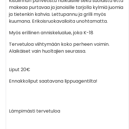
Kisalinnan puhvetista nälkäisille sekä suolaista että
makeaa purtavaa ja janoisille tarjolla kylmiä juomia
ja tietenkin kahvia. Lettupannu ja grilli myös
kuumana. Erikoisruokavalioita unohtamatta.
Myös erillinen anniskelualue, joka K-18
Tervetuloa viihtymään koko perheen voimin.
Alaikäiset vain huoltajien seurassa.
Liput 20€
Ennakkoliput saatavana lippuagentilta!
Lämpimästi tervetuloa