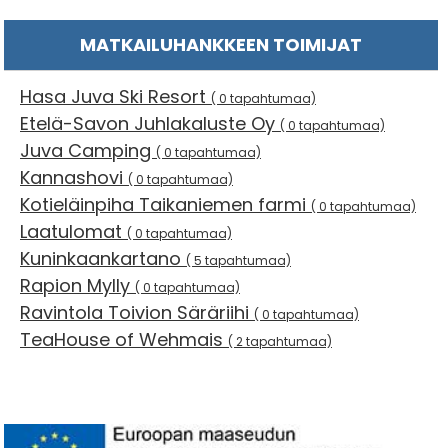
MATKAILUHANKKEEN TOIMIJAT
Hasa Juva Ski Resort
( 0 tapahtumaa)
Etelä-Savon Juhlakaluste Oy
( 0 tapahtumaa)
Juva Camping
( 0 tapahtumaa)
Kannashovi
( 0 tapahtumaa)
Kotieläinpiha Taikaniemen farmi
( 0 tapahtumaa)
Laatulomat
( 0 tapahtumaa)
Kuninkaankartano
( 5 tapahtumaa)
Rapion Mylly
( 0 tapahtumaa)
Ravintola Toivion Säräriihi
( 0 tapahtumaa)
TeaHouse of Wehmais
( 2 tapahtumaa)