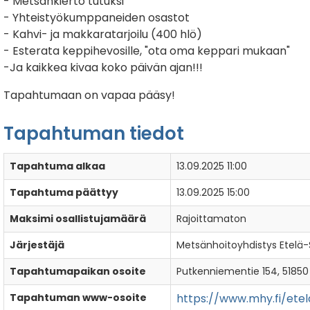
- Metsänkierto tutuksi
- Yhteistyökumppaneiden osastot
- Kahvi- ja makkaratarjoilu (400 hlö)
- Esterata keppihevosille, "ota oma keppari mukaan"
-Ja kaikkea kivaa koko päivän ajan!!!
Tapahtumaan on vapaa pääsy!
Tapahtuman tiedot
Tapahtuma alkaa
13.09.2025 11:00
Tapahtuma päättyy
13.09.2025 15:00
Maksimi osallistujamäärä
Rajoittamaton
Järjestäjä
Metsänhoitoyhdistys Etelä-
Tapahtumapaikan osoite
Putkenniementie 154, 51850
Tapahtuman www-osoite
https://www.mhy.fi/et