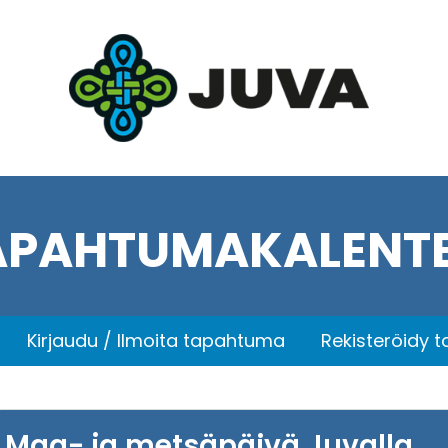
APAHTUMAKALENTE
Kirjaudu / Ilmoita tapahtuma
Rekisteröidy 
Maa- ja metsäpäivä Juvalla