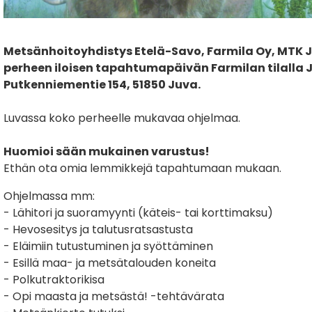
Metsänhoitoyhdistys Etelä-Savo, Farmila Oy, MTK J
perheen iloisen tapahtumapäivän Farmilan tilalla Juva
Putkenniementie 154, 51850 Juva.
Luvassa koko perheelle mukavaa ohjelmaa.
Huomioi sään mukainen varustus!
Ethän ota omia lemmikkejä tapahtumaan mukaan.
Ohjelmassa mm:
- Lähitori ja suoramyynti (käteis- tai korttimaksu)
- Hevosesitys ja talutusratsastusta
- Eläimiin tutustuminen ja syöttäminen
- Esillä maa- ja metsätalouden koneita
- Polkutraktorikisa
- Opi maasta ja metsästä! -tehtävärata