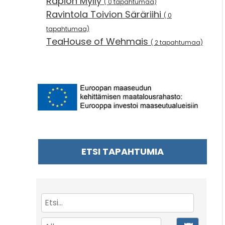
Rapion Mylly
( 0 tapahtumaa)
Ravintola Toivion Säräriihi
( 0
tapahtumaa)
TeaHouse of Wehmais
( 2 tapahtumaa)
ETSI TAPAHTUMIA