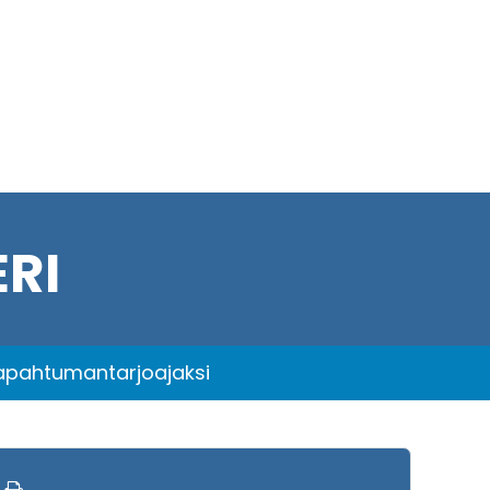
RI
tapahtumantarjoajaksi