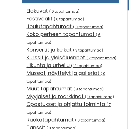
Elokuvat
( 0 tapahtumaa)
Festivaalit
( 0 tapahtumaa)
Joulutapahtumat
( 0 tapahtumaa)
Koko perheen tapahtumat
( 6
tapahtumaa)
Konsertit ja keikat
( 3 tapahtumaa)
Kurssit ja yleisöluennot
( 2 tapahtumaa)
Liikunta ja urheilu
( 13 tapahtumaa)
Museot, näyttelyt ja galleriat
( 0
tapahtumaa)
Muut tapahtumat
( 8 tapahtumaa)
Myyjäiset ja markkinat
( 1 tapahtumaa)
Opastukset ja ohjattu toiminta
( 7
tapahtumaa)
Ruokatapahtumat
( 0 tapahtumaa)
Tanssit
( 3 tapahtumaa)