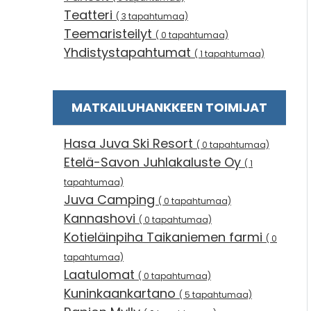
Teatteri
( 3 tapahtumaa)
Teemaristeilyt
( 0 tapahtumaa)
Yhdistystapahtumat
( 1 tapahtumaa)
MATKAILUHANKKEEN TOIMIJAT
Hasa Juva Ski Resort
( 0 tapahtumaa)
Etelä-Savon Juhlakaluste Oy
( 1
tapahtumaa)
Juva Camping
( 0 tapahtumaa)
Kannashovi
( 0 tapahtumaa)
Kotieläinpiha Taikaniemen farmi
( 0
tapahtumaa)
Laatulomat
( 0 tapahtumaa)
Kuninkaankartano
( 5 tapahtumaa)