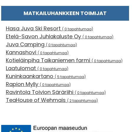
MATKAILUHANKKEEN TOIMIJAT
Hasa Juva Ski Resort
( 0 tapahtumaa)
Etelä-Savon Juhlakaluste Oy
( 0 tapahtumaa)
Juva Camping
( 0 tapahtumaa)
Kannashovi
( 0 tapahtumaa)
Kotieläinpiha Taikaniemen farmi
( 0 tapahtumaa)
Laatulomat
( 0 tapahtumaa)
Kuninkaankartano
( 5 tapahtumaa)
Rapion Mylly
( 0 tapahtumaa)
Ravintola Toivion Säräriihi
( 0 tapahtumaa)
TeaHouse of Wehmais
( 2 tapahtumaa)