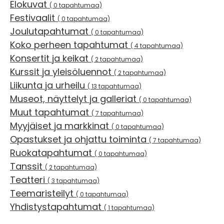
Elokuvat
( 0 tapahtumaa)
Festivaalit
( 0 tapahtumaa)
Joulutapahtumat
( 0 tapahtumaa)
Koko perheen tapahtumat
( 4 tapahtumaa)
Konsertit ja keikat
( 2 tapahtumaa)
Kurssit ja yleisöluennot
( 2 tapahtumaa)
Liikunta ja urheilu
( 13 tapahtumaa)
Museot, näyttelyt ja galleriat
( 0 tapahtumaa)
Muut tapahtumat
( 7 tapahtumaa)
Myyjäiset ja markkinat
( 0 tapahtumaa)
Opastukset ja ohjattu toiminta
( 7 tapahtumaa)
Ruokatapahtumat
( 0 tapahtumaa)
Tanssit
( 2 tapahtumaa)
Teatteri
( 3 tapahtumaa)
Teemaristeilyt
( 0 tapahtumaa)
Yhdistystapahtumat
( 1 tapahtumaa)