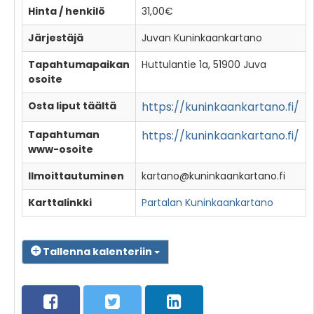
Hinta / henkilö
31,00€
Järjestäjä
Juvan Kuninkaankartano
Tapahtumapaikan
Huttulantie 1a, 51900 Juva
osoite
Osta liput täältä
https://kuninkaankartano.fi/
Tapahtuman
https://kuninkaankartano.fi/
www-osoite
Ilmoittautuminen
kartano@kuninkaankartano.fi
Karttalinkki
Partalan Kuninkaankartano
Tallenna kalenteriin