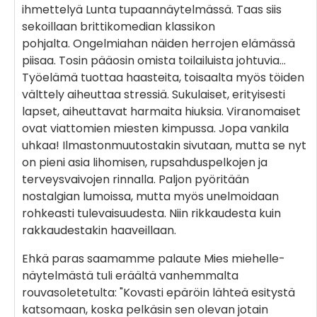
ihmettelyä Lunta tupaannäytelmässä. Taas siis
sekoillaan brittikomedian klassikon
pohjalta. Ongelmiahan näiden herrojen elämässä
piisaa. Tosin pääosin omista toilailuista johtuvia…
Työelämä tuottaa haasteita, toisaalta myös töiden
välttely aiheuttaa stressiä. Sukulaiset, erityisesti
lapset, aiheuttavat harmaita hiuksia. Viranomaiset
ovat viattomien miesten kimpussa. Jopa vankila
uhkaa! Ilmastonmuutostakin sivutaan, mutta se nyt
on pieni asia lihomisen, rupsahduspelkojen ja
terveysvaivojen rinnalla. Paljon pyöritään
nostalgian lumoissa, mutta myös unelmoidaan
rohkeasti tulevaisuudesta. Niin rikkaudesta kuin
rakkaudestakin haaveillaan.
Ehkä paras saamamme palaute Mies miehelle-
näytelmästä tuli eräältä vanhemmalta
rouvasoletetulta: "Kovasti epäröin lähteä esitystä
katsomaan, koska pelkäsin sen olevan jotain