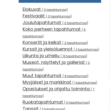
Elokuvat
( 0 tapahtumaa)
Festivaalit
( 0 tapahtumaa)
Joulutapahtumat
( 0 tapahtumaa)
Koko perheen tapahtumat
( 6
tapahtumaa)
Konsertit ja keikat
( 2 tapahtumaa)
Kurssit ja yleisöluennot
( 2 tapahtumaa)
Liikunta ja urheilu
( 13 tapahtumaa)
Museot, näyttelyt ja galleriat
( 0
tapahtumaa)
Muut tapahtumat
( 8 tapahtumaa)
Myyjäiset ja markkinat
( 1 tapahtumaa)
Opastukset ja ohjattu toiminta
( 7
tapahtumaa)
Ruokatapahtumat
( 0 tapahtumaa)
Tanssit
( 3 tapahtumaa)