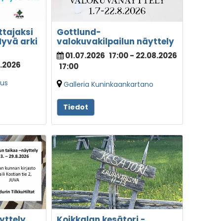
ttajaksi
Gottlund-
Hyvä arki
valokuvakilpailun näyttely
01.07.2026
17:00
- 22.08.2026
8.2026
17:00
pus
Galleria Kuninkaankartano
Tiedot
yttely
Koikkalan kesätori -