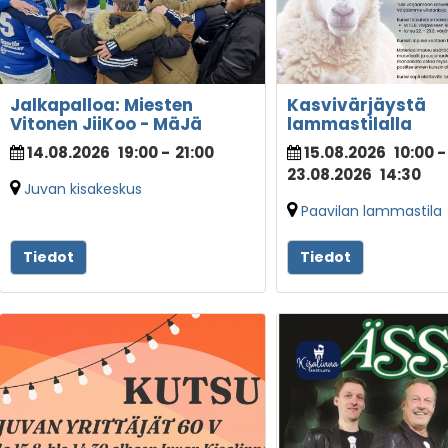
Jalkapalloa: Miesten
Kasvivärjäystä
Vitonen JiiKoo - MäJä
lammastilalla
14.08.2026
19:00
-
21:00
15.08.2026
10:00
-
23.08.2026
14:30
Juvan kisakeskus
Paavilan lammastila
Tiedot
Tiedot