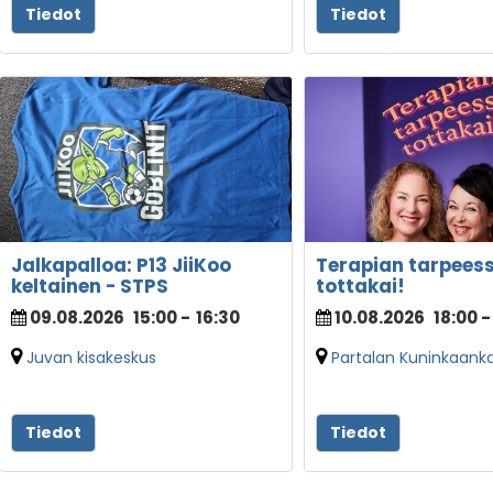
Tiedot
Tiedot
Jalkapalloa: P13 JiiKoo
Terapian tarpeess
keltainen - STPS
tottakai!
09.08.2026
15:00
-
16:30
10.08.2026
18:00
-
Juvan kisakeskus
Partalan Kuninkaank
Tiedot
Tiedot