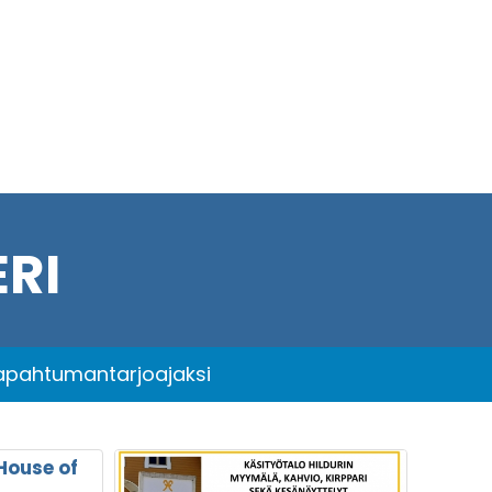
RI
tapahtumantarjoajaksi
House of