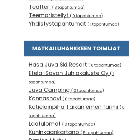
Teatteri
( 3 tapahtumaa)
Teemaristeilyt
( 0 tapahtumaa)
Yhdistystapahtumat
( 1 tapahtumaa)
MATKAILUHANKKEEN TOIMIJAT
Hasa Juva Ski Resort
( 0 tapahtumaa)
Etelä-Savon Juhlakaluste Oy
( 1
tapahtumaa)
Juva Camping
( 0 tapahtumaa)
Kannashovi
( 0 tapahtumaa)
Kotieläinpiha Taikaniemen farmi
( 0
tapahtumaa)
Laatulomat
( 0 tapahtumaa)
Kuninkaankartano
( 5 tapahtumaa)