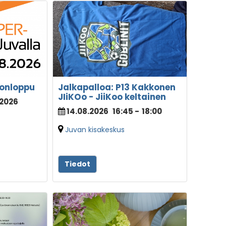
konloppu
Jalkapalloa: P13 Kakkonen
JIiKOo - JiiKoo keltainen
.2026
14.08.2026
16:45
-
18:00
Juvan kisakeskus
Tiedot