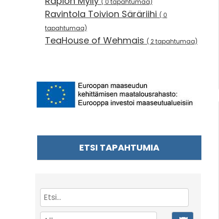
Rapion Mylly
( 0 tapahtumaa)
Ravintola Toivion Säräriihi
( 0
tapahtumaa)
TeaHouse of Wehmais
( 2 tapahtumaa)
ETSI TAPAHTUMIA