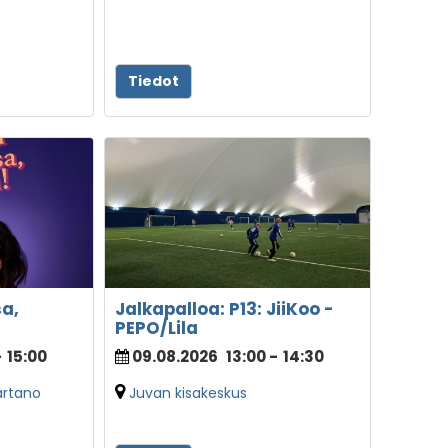
Tiedot
a,
Jalkapalloa: P13: JiiKoo -
PEPO/Lila
-
15:00
09.08.2026
13:00
-
14:30
artano
Juvan kisakeskus