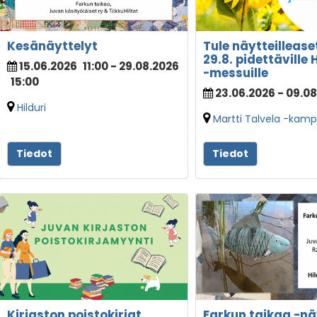
Kesänäyttelyt
Tule näytteillease
29.8. pidettäville 
15.06.2026
11:00
- 29.08.2026
-messuille
15:00
23.06.2026 - 09.0
Hilduri
Martti Talvela -kam
Tiedot
Tiedot
Kirjaston poistokirjat
Farkun taikaa -nä