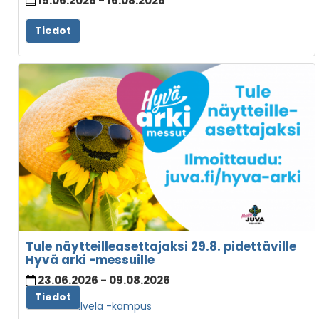
15.06.2026 - 16.08.2026
Hilduri
Tiedot
Tule näytteilleasettajaksi 29.8. pidettäville
Hyvä arki -messuille
23.06.2026 - 09.08.2026
Tiedot
Martti Talvela -kampus