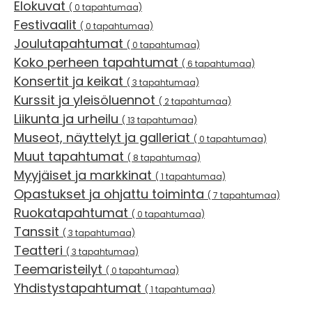
Elokuvat
( 0 tapahtumaa)
Festivaalit
( 0 tapahtumaa)
Joulutapahtumat
( 0 tapahtumaa)
Koko perheen tapahtumat
( 6 tapahtumaa)
Konsertit ja keikat
( 3 tapahtumaa)
Kurssit ja yleisöluennot
( 2 tapahtumaa)
Liikunta ja urheilu
( 13 tapahtumaa)
Museot, näyttelyt ja galleriat
( 0 tapahtumaa)
Muut tapahtumat
( 8 tapahtumaa)
Myyjäiset ja markkinat
( 1 tapahtumaa)
Opastukset ja ohjattu toiminta
( 7 tapahtumaa)
Ruokatapahtumat
( 0 tapahtumaa)
Tanssit
( 3 tapahtumaa)
Teatteri
( 3 tapahtumaa)
Teemaristeilyt
( 0 tapahtumaa)
Yhdistystapahtumat
( 1 tapahtumaa)