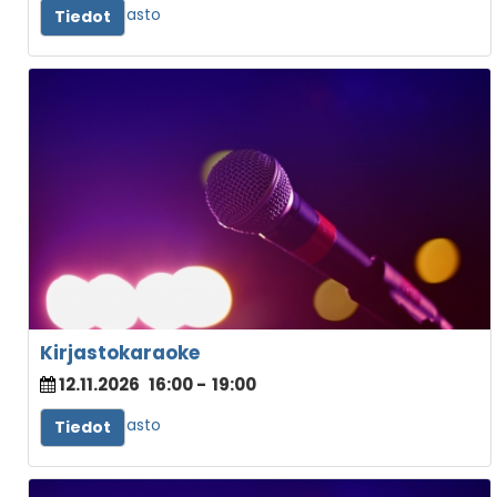
Juvan kirjasto
Tiedot
Kirjastokaraoke
12.11.2026
16:00
-
19:00
Juvan kirjasto
Tiedot