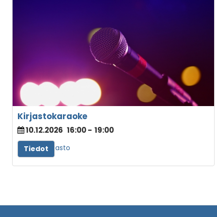
Kirjastokaraoke
10.12.2026
16:00
-
19:00
Juvan kirjasto
Tiedot