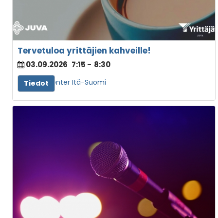
Tervetuloa yrittäjien kahveille!
03.09.2026
7:15
-
8:30
Avant Center Itä-Suomi
Tiedot