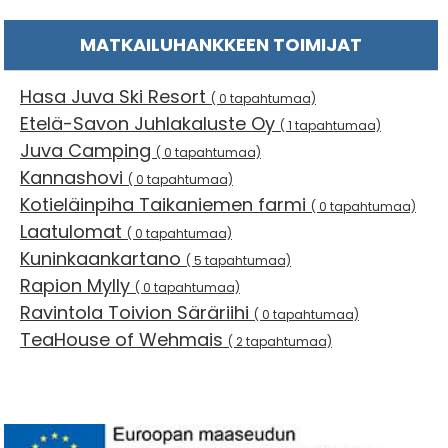
MATKAILUHANKKEEN TOIMIJAT
Hasa Juva Ski Resort
( 0 tapahtumaa)
Etelä-Savon Juhlakaluste Oy
( 1 tapahtumaa)
Juva Camping
( 0 tapahtumaa)
Kannashovi
( 0 tapahtumaa)
Kotieläinpiha Taikaniemen farmi
( 0 tapahtumaa)
Laatulomat
( 0 tapahtumaa)
Kuninkaankartano
( 5 tapahtumaa)
Rapion Mylly
( 0 tapahtumaa)
Ravintola Toivion Säräriihi
( 0 tapahtumaa)
TeaHouse of Wehmais
( 2 tapahtumaa)