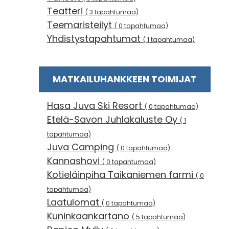
Teatteri
( 3 tapahtumaa)
Teemaristeilyt
( 0 tapahtumaa)
Yhdistystapahtumat
( 1 tapahtumaa)
MATKAILUHANKKEEN TOIMIJAT
Hasa Juva Ski Resort
( 0 tapahtumaa)
Etelä-Savon Juhlakaluste Oy
( 1
tapahtumaa)
Juva Camping
( 0 tapahtumaa)
Kannashovi
( 0 tapahtumaa)
Kotieläinpiha Taikaniemen farmi
( 0
tapahtumaa)
Laatulomat
( 0 tapahtumaa)
Kuninkaankartano
( 5 tapahtumaa)