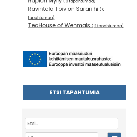
Rapion Mylly
( 0 tapahtumaa)
Ravintola Toivion Säräriihi
( 0
tapahtumaa)
TeaHouse of Wehmais
( 2 tapahtumaa)
ETSI TAPAHTUMIA