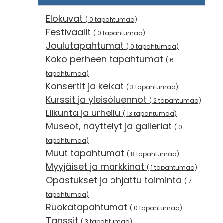
Elokuvat
( 0 tapahtumaa)
Festivaalit
( 0 tapahtumaa)
Joulutapahtumat
( 0 tapahtumaa)
Koko perheen tapahtumat
( 6
tapahtumaa)
Konsertit ja keikat
( 3 tapahtumaa)
Kurssit ja yleisöluennot
( 2 tapahtumaa)
Liikunta ja urheilu
( 13 tapahtumaa)
Museot, näyttelyt ja galleriat
( 0
tapahtumaa)
Muut tapahtumat
( 8 tapahtumaa)
Myyjäiset ja markkinat
( 1 tapahtumaa)
Opastukset ja ohjattu toiminta
( 7
tapahtumaa)
Ruokatapahtumat
( 0 tapahtumaa)
Tanssit
( 3 tapahtumaa)