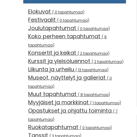
Elokuvat
( 0 tapahtumaa)
Festivaalit
( 0 tapahtumaa)
Joulutapahtumat
( 0 tapahtumaa)
Koko perheen tapahtumat
( 6
tapahtumaa)
Konsertit ja keikat
( 2 tapahtumaa)
Kurssit ja yleisöluennot
( 2 tapahtumaa)
Liikunta ja urheilu
( 13 tapahtumaa)
Museot, näyttelyt ja galleriat
( 0
tapahtumaa)
Muut tapahtumat
( 8 tapahtumaa)
Myyjäiset ja markkinat
( 1 tapahtumaa)
Opastukset ja ohjattu toiminta
( 7
tapahtumaa)
Ruokatapahtumat
( 0 tapahtumaa)
Tanssit
( 3 tapahtumaa)