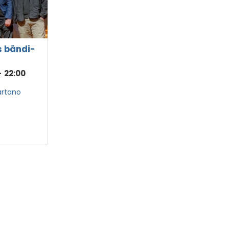
s bändi-
-
22:00
artano