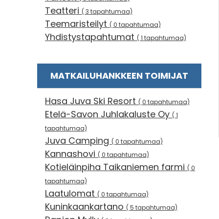
Teatteri
( 3 tapahtumaa)
Teemaristeilyt
( 0 tapahtumaa)
Yhdistystapahtumat
( 1 tapahtumaa)
MATKAILUHANKKEEN TOIMIJAT
Hasa Juva Ski Resort
( 0 tapahtumaa)
Etelä-Savon Juhlakaluste Oy
( 1
tapahtumaa)
Juva Camping
( 0 tapahtumaa)
Kannashovi
( 0 tapahtumaa)
Kotieläinpiha Taikaniemen farmi
( 0
tapahtumaa)
Laatulomat
( 0 tapahtumaa)
Kuninkaankartano
( 5 tapahtumaa)