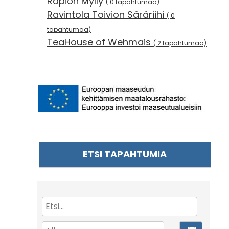
Rapion Mylly
( 0 tapahtumaa)
Ravintola Toivion Säräriihi
( 0
tapahtumaa)
TeaHouse of Wehmais
( 2 tapahtumaa)
ETSI TAPAHTUMIA