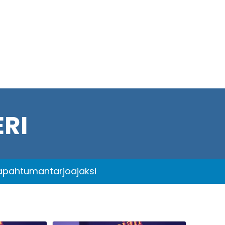
RI
tapahtumantarjoajaksi