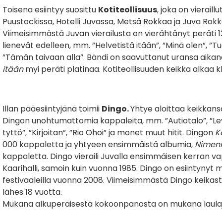
Toisena esiintyy suosittu
Kotiteollisuus
, joka on vierail
Puustockissa, Hotelli Juvassa, Metsä Rokkaa ja Juva Rok
Viimeisimmästä Juvan vierailusta on vierähtänyt peräti 12
lienevät edelleen, mm. ”Helvetistä itään”, ”Minä olen”, ”T
”Tämän taivaan alla”. Bändi on saavuttanut uransa aika
itään
myi peräti platinaa. Kotiteollisuuden keikka alkaa klo
Illan pääesiintyjänä toimii
Dingo.
Yhtye aloittaa keikkansa
Dingon unohtumattomia kappaleita, mm. ”Autiotalo”, ”Lev
tyttö”, ”Kirjoitan”, ”Rio Ohoi” ja monet muut hitit. Dingon
K
000 kappaletta ja yhtyeen ensimmäistä albumia,
Nimeni
kappaletta. Dingo vieraili Juvalla ensimmäisen kerran va
Kaarihalli, samoin kuin vuonna 1985. Dingo on esiintynyt
festivaaleilla vuonna 2008. Viimeisimmästä Dingo keikas
lähes 18 vuotta.
Mukana alkuperäisestä kokoonpanosta on mukana laulaja 