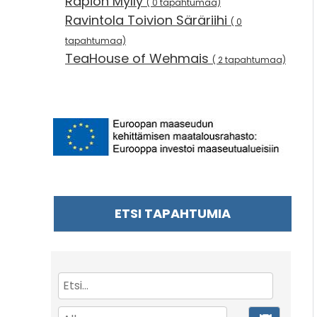
Rapion Mylly
( 0 tapahtumaa)
Ravintola Toivion Säräriihi
( 0
tapahtumaa)
TeaHouse of Wehmais
( 2 tapahtumaa)
ETSI TAPAHTUMIA