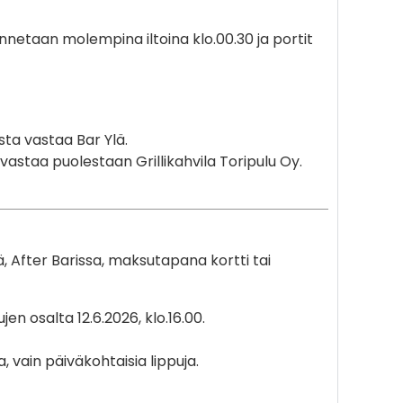
nnetaan molempina iltoina klo.00.30 ja portit
sta vastaa Bar Ylä.
astaa puolestaan Grillikahvila Toripulu Oy.
, After Barissa, maksutapana kortti tai
n osalta 12.6.2026, klo.16.00.
 vain päiväkohtaisia lippuja.