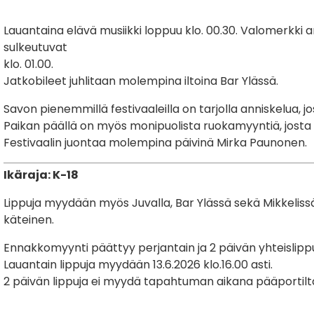
Lauantaina elävä musiikki loppuu klo. 00.30. Valomerkki a
sulkeutuvat
klo. 01.00.
Jatkobileet juhlitaan molempina iltoina Bar Ylässä.
Savon pienemmillä festivaaleilla on tarjolla anniskelua, jo
Paikan päällä on myös monipuolista ruokamyyntiä, josta v
Festivaalin juontaa molempina päivinä Mirka Paunonen.
Ikäraja: K-18
Lippuja myydään myös Juvalla, Bar Ylässä sekä Mikkelissä
käteinen.
Ennakkomyynti päättyy perjantain ja 2 päivän yhteislippuje
Lauantain lippuja myydään 13.6.2026 klo.16.00 asti.
2 päivän lippuja ei myydä tapahtuman aikana pääportilta,