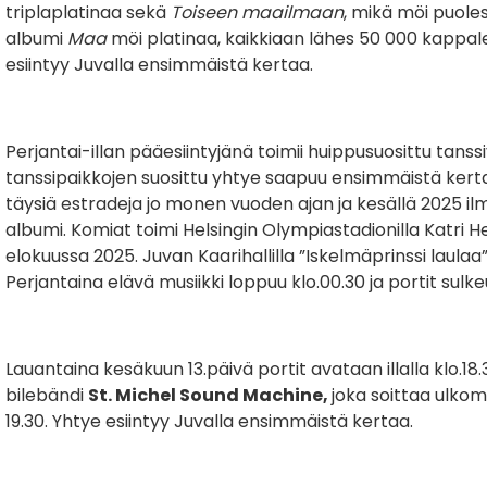
triplaplatinaa sekä
Toiseen maailmaan
, mikä möi puole
albumi
Maa
möi platinaa, kaikkiaan lähes 50 000 kappale
esiintyy Juvalla ensimmäistä kertaa.
Perjantai-illan pääesiintyjänä toimii huippusuosittu tans
tanssipaikkojen suosittu yhtye saapuu ensimmäistä kert
täysiä estradeja jo monen vuoden ajan ja kesällä 2025 ilm
albumi. Komiat toimi Helsingin Olympiastadionilla Katri
elokuussa 2025. Juvan Kaarihallilla ”Iskelmäprinssi laulaa”
Perjantaina elävä musiikki loppuu klo.00.30 ja portit sulke
Lauantaina kesäkuun 13.päivä portit avataan illalla klo.18.3
bilebändi
St. Michel Sound Machine,
joka soittaa ulkoma
19.30. Yhtye esiintyy Juvalla ensimmäistä kertaa.