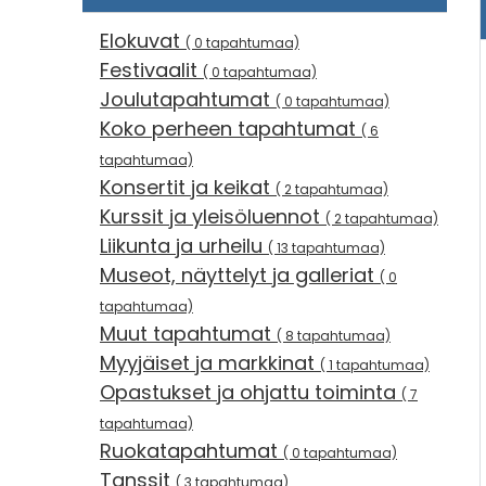
Elokuvat
( 0 tapahtumaa)
Festivaalit
( 0 tapahtumaa)
Joulutapahtumat
( 0 tapahtumaa)
Koko perheen tapahtumat
( 6
tapahtumaa)
Konsertit ja keikat
( 2 tapahtumaa)
Kurssit ja yleisöluennot
( 2 tapahtumaa)
Liikunta ja urheilu
( 13 tapahtumaa)
Museot, näyttelyt ja galleriat
( 0
tapahtumaa)
Muut tapahtumat
( 8 tapahtumaa)
Myyjäiset ja markkinat
( 1 tapahtumaa)
Opastukset ja ohjattu toiminta
( 7
tapahtumaa)
Ruokatapahtumat
( 0 tapahtumaa)
Tanssit
( 3 tapahtumaa)