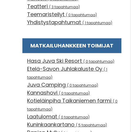
Teatteri
( 3 tapahtumaa)
Teemaristeilyt
( 0 tapahtumaa)
Yhdistystapahtumat
( 1 tapahtumaa)
MATKAILUHANKKEEN TOIMIJAT
Hasa Juva Ski Resort
( 0 tapahtumaa)
Etelä-Savon Juhlakaluste Oy
( 1
tapahtumaa)
Juva Camping
( 0 tapahtumaa)
Kannashovi
( 0 tapahtumaa)
Kotieläinpiha Taikaniemen farmi
( 0
tapahtumaa)
Laatulomat
( 0 tapahtumaa)
Kuninkaankartano
( 5 tapahtumaa)