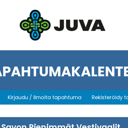
APAHTUMAKALENTE
Kirjaudu / Ilmoita tapahtuma
Rekisteröidy 
Savon Pienimmät Vestivaalit