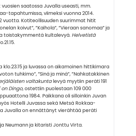
lut vuosien saatossa Juvalla useasti, mm.
kaa-tapahtumissa, viimeksi vuonna 2014.
 vuotta. Kotiteollisuuden suurimmat hitit
uonelan koivut”, ”Kaihola”, ”Vieraan sanomaa” ja
na toistakymmentä kultalevyä.
Helvetistä
.21.15.
 klo.23.15 ja luvassa on aikamoinen hittikimara
oton tuhkimo”, ”Sinä ja minä”, ”Nahkatakkinen
erjäläisten valtakunta
levyä myytiin peräti 191
 on Dingo,
ostettiin puolestaan 109 000
ppuaattona 1984. Paikkana oli silloinkin Juvan
 myös Hotelli Juvassa sekä Metsä Rokkaa-
ta Juvalla on ennättänyt vierähtää peräti
Neumann ja kitaristi Jonttu Virta.