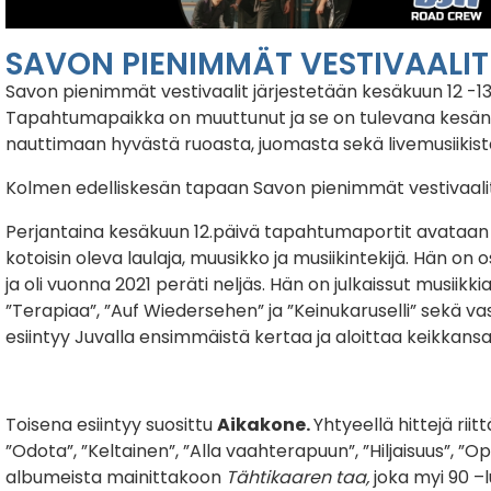
SAVON PIENIMMÄT VESTIVAALI
Savon pienimmät vestivaalit järjestetään kesäkuun 12 -13.p
Tapahtumapaikka on muuttunut ja se on tulevana kesänä 
nauttimaan hyvästä ruoasta, juomasta sekä livemusiikist
Kolmen edelliskesän tapaan Savon pienimmät vestivaali
Perjantaina kesäkuun 12.päivä tapahtumaportit avataan klo
kotoisin oleva laulaja, muusikko ja musiikintekijä. Hän on 
ja oli vuonna 2021 peräti neljäs. Hän on julkaissut musiik
”Terapiaa”, ”Auf Wiedersehen” ja ”Keinukaruselli” sekä vas
esiintyy Juvalla ensimmäistä kertaa ja aloittaa keikkansa 
Toisena esiintyy suosittu
Aikakone.
Yhtyeellä hittejä rii
”Odota”, ”Keltainen”, ”Alla vaahterapuun”, ”Hiljaisuus”, ”O
albumeista mainittakoon
Tähtikaaren taa,
joka myi 90 –l