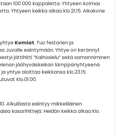
staan 100 000 kappaletta. Yhtyeen kolmas
tta. Yhtyeen keikka alkaa klo.21.15. Aikakone
siyhtye
Komiat
. Tuo festarien ja
aa Juvalle esiintymään. Yhtye on kerännyt
estyi jättihitti ”Kaihosielu” sekä samanniminen
 Helenan jäähyväiskeikan lämppäriyhtyeenä
 ja yhtye aloittaa keikkansa klo.23.15.
utuvat klo.01.00.
0. Alkuillasta esiintyy mikkeliläinen
isia kasarihittejä. Heidän keikka alkaa klo.