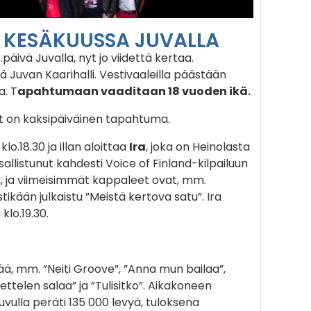
T KESÄKUUSSA JUVALLA
äivä Juvalla, nyt jo viidettä kertaa.
Juvan Kaarihalli. Vestivaaleilla päästään
a. T
apahtumaan vaaditaan 18 vuoden ikä.
t on kaksipäiväinen tapahtuma.
.18.30 ja illan aloittaa
Ira
, joka on Heinolasta
osallistunut kahdesti Voice of Finland-kilpailuun
kia, ja viimeisimmät kappaleet ovat, mm.
tikään julkaistu ”Meistä kertova satu”. Ira
klo.19.30.
ttää, mm. ”Neiti Groove”, ”Anna mun bailaa”,
pettelen salaa” ja ”Tulisitko”. Aikakoneen
uvulla peräti 135 000 levyä, tuloksena