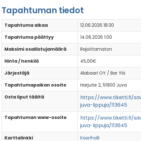
Tapahtuman tiedot
Tapahtuma alkaa
12.06.2026 18:30
Tapahtuma päättyy
14.06.2026 1:00
Maksimi osallistujamäärä
Rajoittamaton
Hinta / henkilö
45,00€
Järjestäjä
Alabaari OY / Bar Ylä
Tapahtumapaikan osoite
Harjutie 2, 51900 Juva
Osta liput täältä
https://www.tiketti.fi/s
juva-lippuja/113645
Tapahtuman www-osoite
https://www.tiketti.fi/s
juva-lippuja/113645
Karttalinkki
Kaarihalli