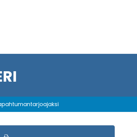
RI
tapahtumantarjoajaksi