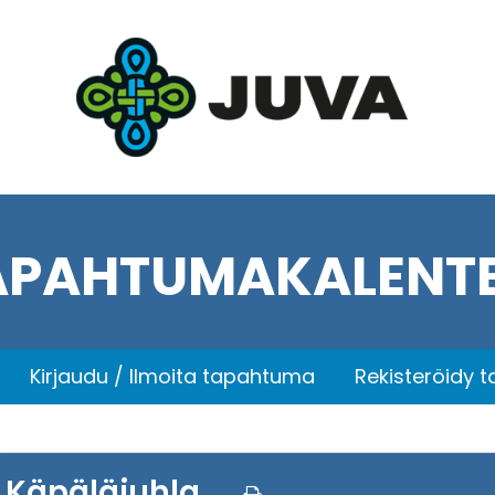
APAHTUMAKALENTE
Kirjaudu / Ilmoita tapahtuma
Rekisteröidy 
Käpäläjuhla