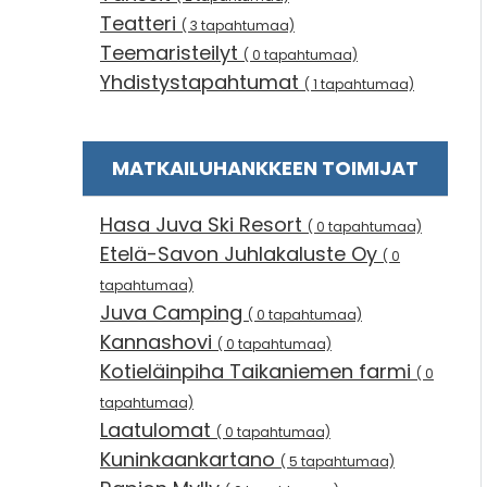
Teatteri
( 3 tapahtumaa)
Teemaristeilyt
( 0 tapahtumaa)
Yhdistystapahtumat
( 1 tapahtumaa)
MATKAILUHANKKEEN TOIMIJAT
Hasa Juva Ski Resort
( 0 tapahtumaa)
Etelä-Savon Juhlakaluste Oy
( 0
tapahtumaa)
Juva Camping
( 0 tapahtumaa)
Kannashovi
( 0 tapahtumaa)
Kotieläinpiha Taikaniemen farmi
( 0
tapahtumaa)
Laatulomat
( 0 tapahtumaa)
Kuninkaankartano
( 5 tapahtumaa)