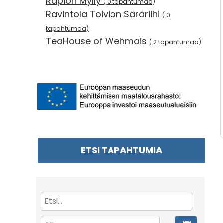
Rapion Mylly
( 0 tapahtumaa)
Ravintola Toivion Säräriihi
( 0
tapahtumaa)
TeaHouse of Wehmais
( 2 tapahtumaa)
ETSI TAPAHTUMIA