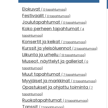
Elokuvat
( 0 tapahtumaa)
Festivaalit
( 0 tapahtumaa)
Joulutapahtumat
( 0 tapahtumaa)
Koko perheen tapahtumat
( 4
tapahtumaa)
Konsertit ja keikat
( 2 tapahtumaa)
Kurssit ja yleisöluennot
( 2 tapahtumaa)
Liikunta ja urheilu
( 13 tapahtumaa)
Museot, näyttelyt ja galleriat
( 0
tapahtumaa)
Muut tapahtumat
( 7 tapahtumaa)
Myyjäiset ja markkinat
( 0 tapahtumaa)
Opastukset ja ohjattu toiminta
( 7
tapahtumaa)
Ruokatapahtumat
( 0 tapahtumaa)
Tanssit
( 2 tapahtumaa)