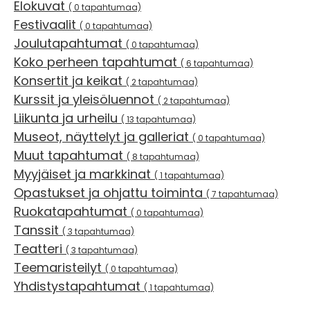
Elokuvat
( 0 tapahtumaa)
Festivaalit
( 0 tapahtumaa)
Joulutapahtumat
( 0 tapahtumaa)
Koko perheen tapahtumat
( 6 tapahtumaa)
Konsertit ja keikat
( 2 tapahtumaa)
Kurssit ja yleisöluennot
( 2 tapahtumaa)
Liikunta ja urheilu
( 13 tapahtumaa)
Museot, näyttelyt ja galleriat
( 0 tapahtumaa)
Muut tapahtumat
( 8 tapahtumaa)
Myyjäiset ja markkinat
( 1 tapahtumaa)
Opastukset ja ohjattu toiminta
( 7 tapahtumaa)
Ruokatapahtumat
( 0 tapahtumaa)
Tanssit
( 3 tapahtumaa)
Teatteri
( 3 tapahtumaa)
Teemaristeilyt
( 0 tapahtumaa)
Yhdistystapahtumat
( 1 tapahtumaa)