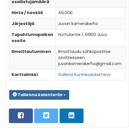
osallistujamäärä
Hinta / henkilö
49,00€
Järjestäjä
Juvan kamerakerho
Tapahtumapaikan
Huttulantie 1, 51900 Juva
osoite
Ilmoittautuminen
Ilmoittaudu sähköpostitse
osoitteeseen
juvankamerakerho@gmail.com
Karttalinkki
Galleria Kuninkaankartano
Tallenna kalenteriin