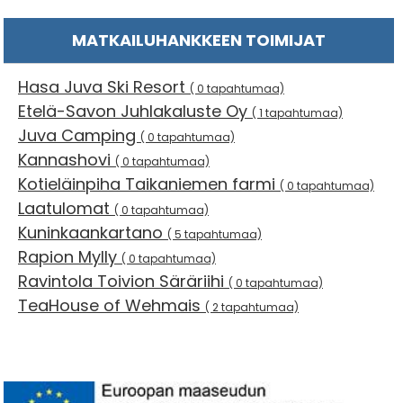
MATKAILUHANKKEEN TOIMIJAT
Hasa Juva Ski Resort
( 0 tapahtumaa)
Etelä-Savon Juhlakaluste Oy
( 1 tapahtumaa)
Juva Camping
( 0 tapahtumaa)
Kannashovi
( 0 tapahtumaa)
Kotieläinpiha Taikaniemen farmi
( 0 tapahtumaa)
Laatulomat
( 0 tapahtumaa)
Kuninkaankartano
( 5 tapahtumaa)
Rapion Mylly
( 0 tapahtumaa)
Ravintola Toivion Säräriihi
( 0 tapahtumaa)
TeaHouse of Wehmais
( 2 tapahtumaa)