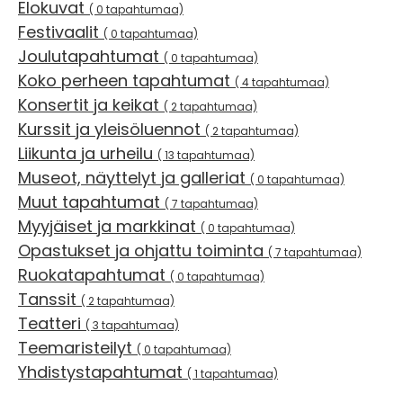
Elokuvat
( 0 tapahtumaa)
Festivaalit
( 0 tapahtumaa)
Joulutapahtumat
( 0 tapahtumaa)
Koko perheen tapahtumat
( 4 tapahtumaa)
Konsertit ja keikat
( 2 tapahtumaa)
Kurssit ja yleisöluennot
( 2 tapahtumaa)
Liikunta ja urheilu
( 13 tapahtumaa)
Museot, näyttelyt ja galleriat
( 0 tapahtumaa)
Muut tapahtumat
( 7 tapahtumaa)
Myyjäiset ja markkinat
( 0 tapahtumaa)
Opastukset ja ohjattu toiminta
( 7 tapahtumaa)
Ruokatapahtumat
( 0 tapahtumaa)
Tanssit
( 2 tapahtumaa)
Teatteri
( 3 tapahtumaa)
Teemaristeilyt
( 0 tapahtumaa)
Yhdistystapahtumat
( 1 tapahtumaa)