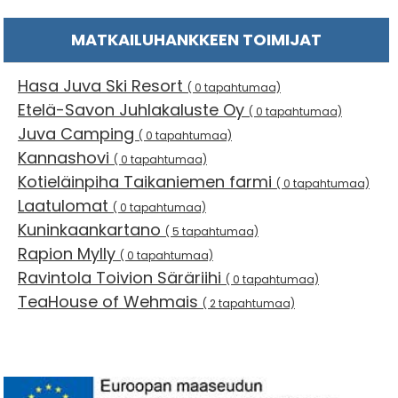
MATKAILUHANKKEEN TOIMIJAT
Hasa Juva Ski Resort
( 0 tapahtumaa)
Etelä-Savon Juhlakaluste Oy
( 0 tapahtumaa)
Juva Camping
( 0 tapahtumaa)
Kannashovi
( 0 tapahtumaa)
Kotieläinpiha Taikaniemen farmi
( 0 tapahtumaa)
Laatulomat
( 0 tapahtumaa)
Kuninkaankartano
( 5 tapahtumaa)
Rapion Mylly
( 0 tapahtumaa)
Ravintola Toivion Säräriihi
( 0 tapahtumaa)
TeaHouse of Wehmais
( 2 tapahtumaa)