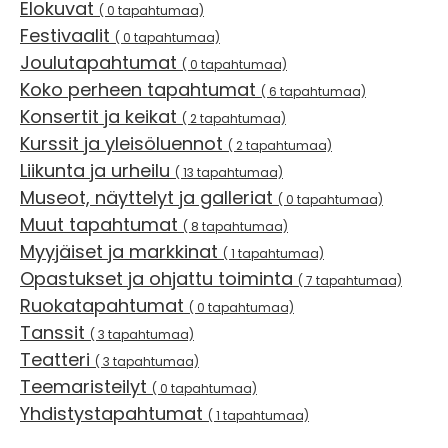
Elokuvat
( 0 tapahtumaa)
Festivaalit
( 0 tapahtumaa)
Joulutapahtumat
( 0 tapahtumaa)
Koko perheen tapahtumat
( 6 tapahtumaa)
Konsertit ja keikat
( 2 tapahtumaa)
Kurssit ja yleisöluennot
( 2 tapahtumaa)
Liikunta ja urheilu
( 13 tapahtumaa)
Museot, näyttelyt ja galleriat
( 0 tapahtumaa)
Muut tapahtumat
( 8 tapahtumaa)
Myyjäiset ja markkinat
( 1 tapahtumaa)
Opastukset ja ohjattu toiminta
( 7 tapahtumaa)
Ruokatapahtumat
( 0 tapahtumaa)
Tanssit
( 3 tapahtumaa)
Teatteri
( 3 tapahtumaa)
Teemaristeilyt
( 0 tapahtumaa)
Yhdistystapahtumat
( 1 tapahtumaa)