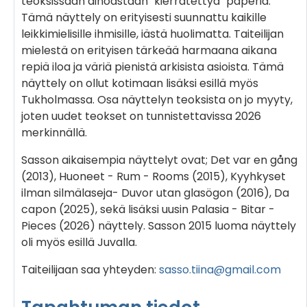
teoksissaan ainoastaan "kierrätettyä" paperia.
Tämä näyttely on erityisesti suunnattu kaikille
leikkimielisille ihmisille, iästä huolimatta. Taiteilijan
mielestä on erityisen tärkeää harmaana aikana
repiä iloa ja väriä pienistä arkisista asioista. Tämä
näyttely on ollut kotimaan lisäksi esillä myös
Tukholmassa. Osa näyttelyn teoksista on jo myyty,
joten uudet teokset on tunnistettavissa 2026
merkinnällä.
Sasson aikaisempia näyttelyt ovat; Det var en gång
(2013), Huoneet - Rum - Rooms (2015), Kyyhkyset
ilman silmälaseja- Duvor utan glasögon (2016), Da
capon (2025), sekä lisäksi uusin Palasia - Bitar -
Pieces (2026) näyttely. Sasson 2015 luoma näyttely
oli myös esillä Juvalla.
Taiteilijaan saa yhteyden:
sasso.tiina@gmail.com