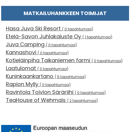
MATKAILUHANKKEEN TOIMIJAT
Hasa Juva Ski Resort
( 0 tapahtumaa)
Etelä-Savon Juhlakaluste Oy
( 1 tapahtumaa)
Juva Camping
( 0 tapahtumaa)
Kannashovi
( 0 tapahtumaa)
Kotieläinpiha Taikaniemen farmi
( 0 tapahtumaa)
Laatulomat
( 0 tapahtumaa)
Kuninkaankartano
( 5 tapahtumaa)
Rapion Mylly
( 0 tapahtumaa)
Ravintola Toivion Säräriihi
( 0 tapahtumaa)
TeaHouse of Wehmais
( 2 tapahtumaa)