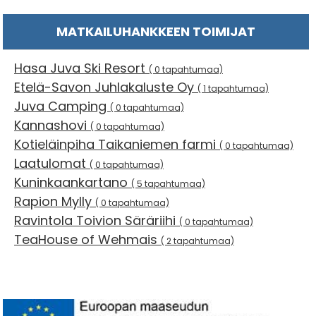
MATKAILUHANKKEEN TOIMIJAT
Hasa Juva Ski Resort
( 0 tapahtumaa)
Etelä-Savon Juhlakaluste Oy
( 1 tapahtumaa)
Juva Camping
( 0 tapahtumaa)
Kannashovi
( 0 tapahtumaa)
Kotieläinpiha Taikaniemen farmi
( 0 tapahtumaa)
Laatulomat
( 0 tapahtumaa)
Kuninkaankartano
( 5 tapahtumaa)
Rapion Mylly
( 0 tapahtumaa)
Ravintola Toivion Säräriihi
( 0 tapahtumaa)
TeaHouse of Wehmais
( 2 tapahtumaa)