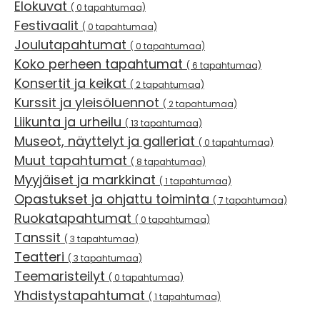
Elokuvat
( 0 tapahtumaa)
Festivaalit
( 0 tapahtumaa)
Joulutapahtumat
( 0 tapahtumaa)
Koko perheen tapahtumat
( 6 tapahtumaa)
Konsertit ja keikat
( 2 tapahtumaa)
Kurssit ja yleisöluennot
( 2 tapahtumaa)
Liikunta ja urheilu
( 13 tapahtumaa)
Museot, näyttelyt ja galleriat
( 0 tapahtumaa)
Muut tapahtumat
( 8 tapahtumaa)
Myyjäiset ja markkinat
( 1 tapahtumaa)
Opastukset ja ohjattu toiminta
( 7 tapahtumaa)
Ruokatapahtumat
( 0 tapahtumaa)
Tanssit
( 3 tapahtumaa)
Teatteri
( 3 tapahtumaa)
Teemaristeilyt
( 0 tapahtumaa)
Yhdistystapahtumat
( 1 tapahtumaa)