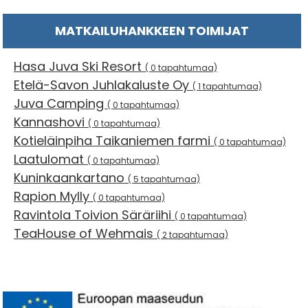
MATKAILUHANKKEEN TOIMIJAT
Hasa Juva Ski Resort
( 0 tapahtumaa)
Etelä-Savon Juhlakaluste Oy
( 1 tapahtumaa)
Juva Camping
( 0 tapahtumaa)
Kannashovi
( 0 tapahtumaa)
Kotieläinpiha Taikaniemen farmi
( 0 tapahtumaa)
Laatulomat
( 0 tapahtumaa)
Kuninkaankartano
( 5 tapahtumaa)
Rapion Mylly
( 0 tapahtumaa)
Ravintola Toivion Säräriihi
( 0 tapahtumaa)
TeaHouse of Wehmais
( 2 tapahtumaa)