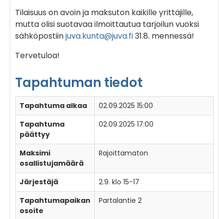
Tilaisuus on avoin ja maksuton kaikille yrittäjille,
mutta olisi suotavaa ilmoittautua tarjoilun vuoksi
sähköpostiin
juva.kunta@juva.fi
31.8. mennessä!
Tervetuloa!
Tapahtuman tiedot
Tapahtuma alkaa
02.09.2025 15:00
Tapahtuma
02.09.2025 17:00
päättyy
Maksimi
Rajoittamaton
osallistujamäärä
Järjestäjä
2.9. klo 15-17
Tapahtumapaikan
Partalantie 2
osoite