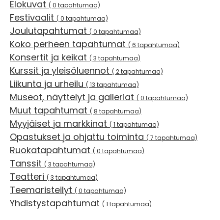
Elokuvat
( 0 tapahtumaa)
Festivaalit
( 0 tapahtumaa)
Joulutapahtumat
( 0 tapahtumaa)
Koko perheen tapahtumat
( 6 tapahtumaa)
Konsertit ja keikat
( 3 tapahtumaa)
Kurssit ja yleisöluennot
( 2 tapahtumaa)
Liikunta ja urheilu
( 13 tapahtumaa)
Museot, näyttelyt ja galleriat
( 0 tapahtumaa)
Muut tapahtumat
( 8 tapahtumaa)
Myyjäiset ja markkinat
( 1 tapahtumaa)
Opastukset ja ohjattu toiminta
( 7 tapahtumaa)
Ruokatapahtumat
( 0 tapahtumaa)
Tanssit
( 3 tapahtumaa)
Teatteri
( 3 tapahtumaa)
Teemaristeilyt
( 0 tapahtumaa)
Yhdistystapahtumat
( 1 tapahtumaa)