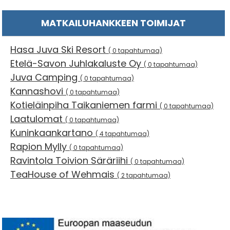
MATKAILUHANKKEEN TOIMIJAT
Hasa Juva Ski Resort
( 0 tapahtumaa)
Etelä-Savon Juhlakaluste Oy
( 0 tapahtumaa)
Juva Camping
( 0 tapahtumaa)
Kannashovi
( 0 tapahtumaa)
Kotieläinpiha Taikaniemen farmi
( 0 tapahtumaa)
Laatulomat
( 0 tapahtumaa)
Kuninkaankartano
( 4 tapahtumaa)
Rapion Mylly
( 0 tapahtumaa)
Ravintola Toivion Säräriihi
( 0 tapahtumaa)
TeaHouse of Wehmais
( 2 tapahtumaa)