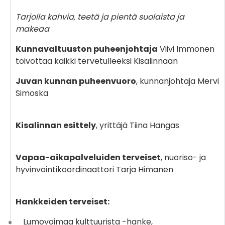
Tarjolla kahvia, teetä ja pientä suolaista ja
makeaa
Kunnavaltuuston puheenjohtaja
Viivi Immonen
toivottaa kaikki tervetulleeksi Kisalinnaan
Juvan kunnan puheenvuoro
, kunnanjohtaja Mervi
Simoska
Kisalinnan esittely
, yrittäjä Tiina Hangas
Vapaa-aikapalveluiden terveiset
, nuoriso- ja
hyvinvointikoordinaattori Tarja Himanen
Hankkeiden terveiset:
Lumovoimaa kulttuurista -hanke,