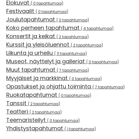
Elokuvat
( 0 tapahtumaa)
Festivaalit
( 0 tapahtumaa)
Joulutapahtumat
( 0 tapahtumaa)
Koko perheen tapahtumat
( 4 tapahtumaa)
Konsertit ja keikat
( 2 tapahtumaa)
Kurssit ja yleisöluennot
( 2 tapahtumaa)
Liikunta ja urheilu
( 11 tapahtumaa)
Museot, näyttelyt ja galleriat
( 0 tapahtumaa)
Muut tapahtumat
( 7 tapahtumaa)
Myyjäiset ja markkinat
( 0 tapahtumaa)
Opastukset ja ohjattu toiminta
( 7 tapahtumaa)
Ruokatapahtumat
( 0 tapahtumaa)
Tanssit
( 2 tapahtumaa)
Teatteri
( 2 tapahtumaa)
Teemaristeilyt
( 0 tapahtumaa)
Yhdistystapahtumat
( 1 tapahtumaa)