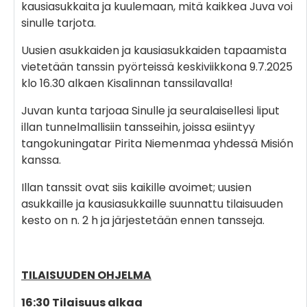
kausiasukkaita ja kuulemaan, mitä kaikkea
Juva voi
sinulle tarjota.
Uusien asukkaiden ja kausiasukkaiden tapaamista
vietetään tanssin pyörteissä
keskiviikkona 9.7.2025
klo 16.30 alkaen
Kisalinnan tanssilavalla!
Juvan kunta tarjoaa Sinulle ja seuralaisellesi liput
illan tunnelmallisiin tansseihin, joissa esiintyy
tangokuningatar Pirita Niemenmaa yhdessä Misión
kanssa.
Illan tanssit ovat siis kaikille avoimet; uusien
asukkaille ja kausiasukkaille suunnattu tilaisuuden
kesto on n. 2 h ja järjestetään ennen tansseja.
TILAISUUDEN OHJELMA
16:30 Tilaisuus alkaa