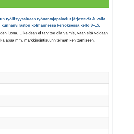
 työllisyysalueen työnantajapalvelut järjestävät Juvalla
an kunnanviraston kolmannessa kerroksessa kello 9–15.
den luona. Liikeidean ei tarvitse olla valmis, vaan sitä voidaan
sekä apua mm. markkinointisuunnitelman kehittämiseen.
.