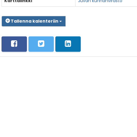
Karttalinkki
Juvan kunnanvirasto
Tallenna kalenteriin