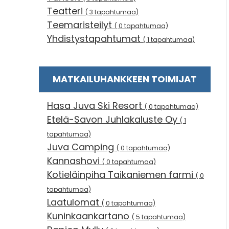
Teatteri
( 3 tapahtumaa)
Teemaristeilyt
( 0 tapahtumaa)
Yhdistystapahtumat
( 1 tapahtumaa)
MATKAILUHANKKEEN TOIMIJAT
Hasa Juva Ski Resort
( 0 tapahtumaa)
Etelä-Savon Juhlakaluste Oy
( 1
tapahtumaa)
Juva Camping
( 0 tapahtumaa)
Kannashovi
( 0 tapahtumaa)
Kotieläinpiha Taikaniemen farmi
( 0
tapahtumaa)
Laatulomat
( 0 tapahtumaa)
Kuninkaankartano
( 5 tapahtumaa)