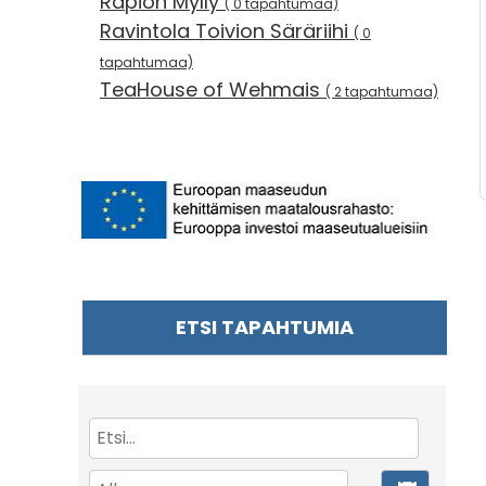
Rapion Mylly
( 0 tapahtumaa)
Ravintola Toivion Säräriihi
( 0
tapahtumaa)
TeaHouse of Wehmais
( 2 tapahtumaa)
ETSI TAPAHTUMIA