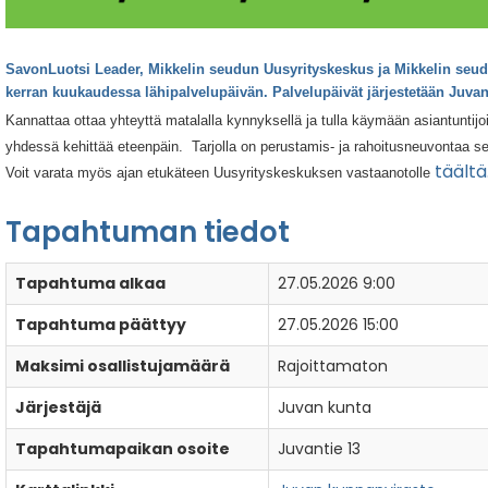
SavonLuotsi Leader, Mikkelin seudun Uusyrityskeskus ja Mikkelin seudun
kerran kuukaudessa
lähipalvelupäivän
. Palvelupäivät järjestetään Juv
Kannattaa ottaa yhteyttä matalalla kynnyksellä ja tulla käymään asiantuntijoi
yhdessä kehittää eteenpäin. Tarjolla on perustamis- ja rahoitusneuvontaa 
täältä
Voit varata myös ajan etukäteen Uusyrityskeskuksen vastaanotolle
Tapahtuman tiedot
Tapahtuma alkaa
27.05.2026 9:00
Tapahtuma päättyy
27.05.2026 15:00
Maksimi osallistujamäärä
Rajoittamaton
Järjestäjä
Juvan kunta
Tapahtumapaikan osoite
Juvantie 13