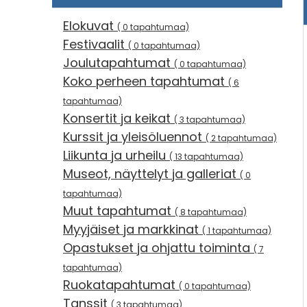
Elokuvat
( 0 tapahtumaa)
Festivaalit
( 0 tapahtumaa)
Joulutapahtumat
( 0 tapahtumaa)
Koko perheen tapahtumat
( 6
tapahtumaa)
Konsertit ja keikat
( 3 tapahtumaa)
Kurssit ja yleisöluennot
( 2 tapahtumaa)
Liikunta ja urheilu
( 13 tapahtumaa)
Museot, näyttelyt ja galleriat
( 0
tapahtumaa)
Muut tapahtumat
( 8 tapahtumaa)
Myyjäiset ja markkinat
( 1 tapahtumaa)
Opastukset ja ohjattu toiminta
( 7
tapahtumaa)
Ruokatapahtumat
( 0 tapahtumaa)
Tanssit
( 3 tapahtumaa)