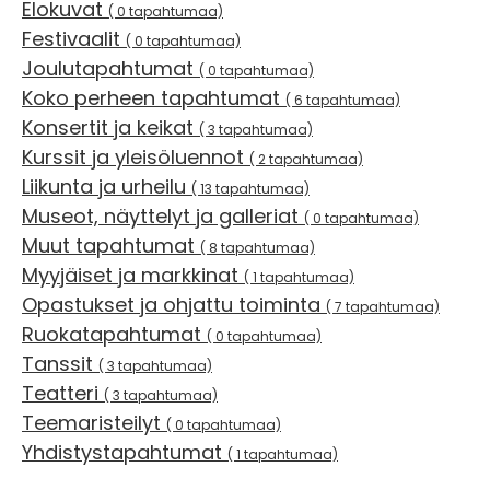
Elokuvat
( 0 tapahtumaa)
Festivaalit
( 0 tapahtumaa)
Joulutapahtumat
( 0 tapahtumaa)
Koko perheen tapahtumat
( 6 tapahtumaa)
Konsertit ja keikat
( 3 tapahtumaa)
Kurssit ja yleisöluennot
( 2 tapahtumaa)
Liikunta ja urheilu
( 13 tapahtumaa)
Museot, näyttelyt ja galleriat
( 0 tapahtumaa)
Muut tapahtumat
( 8 tapahtumaa)
Myyjäiset ja markkinat
( 1 tapahtumaa)
Opastukset ja ohjattu toiminta
( 7 tapahtumaa)
Ruokatapahtumat
( 0 tapahtumaa)
Tanssit
( 3 tapahtumaa)
Teatteri
( 3 tapahtumaa)
Teemaristeilyt
( 0 tapahtumaa)
Yhdistystapahtumat
( 1 tapahtumaa)