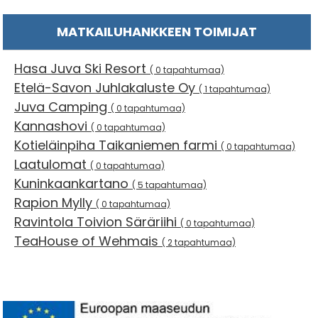
MATKAILUHANKKEEN TOIMIJAT
Hasa Juva Ski Resort
( 0 tapahtumaa)
Etelä-Savon Juhlakaluste Oy
( 1 tapahtumaa)
Juva Camping
( 0 tapahtumaa)
Kannashovi
( 0 tapahtumaa)
Kotieläinpiha Taikaniemen farmi
( 0 tapahtumaa)
Laatulomat
( 0 tapahtumaa)
Kuninkaankartano
( 5 tapahtumaa)
Rapion Mylly
( 0 tapahtumaa)
Ravintola Toivion Säräriihi
( 0 tapahtumaa)
TeaHouse of Wehmais
( 2 tapahtumaa)