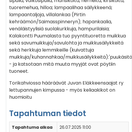
sipulia, valkosipulia, mansikoita, herneitä, kirsikoita,
tuoremehua, hilloa; lampaalihaa säilykkeenä;
lampaantaljoja, villalankaa (Pirtin
kehräämön/Saimasspinneryn); hapankaalia,
venäläistyylisiä suolakurkkuja, hampurilaisia;
Kalakontti Puumalasta tuo pyyntituoretta muikkua
sekä savumuikkuja/savulohta ja muikkusäilykkeitä
sekä herkkuja lemmikeille (kuivattuja
muikkuja/kuhannahkaa/muikkusäilykkeitä):'puukäsitöi
- ja katsotaan mitä muuta myyjät ovat pöytiin
tuoneet.
Torikahviossa hääräävät Juvan Eläkkeensaajat ry
lettupannujen kimpussa - myös keliaakikot on
huomioitu
Tapahtuman tiedot
Tapahtuma alkaa
26.07.2025 11:00