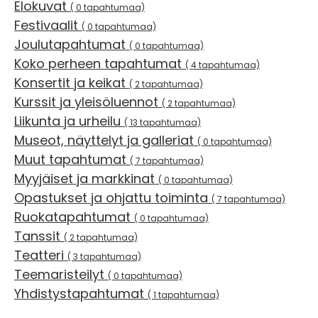
Elokuvat
( 0 tapahtumaa)
Festivaalit
( 0 tapahtumaa)
Joulutapahtumat
( 0 tapahtumaa)
Koko perheen tapahtumat
( 4 tapahtumaa)
Konsertit ja keikat
( 2 tapahtumaa)
Kurssit ja yleisöluennot
( 2 tapahtumaa)
Liikunta ja urheilu
( 13 tapahtumaa)
Museot, näyttelyt ja galleriat
( 0 tapahtumaa)
Muut tapahtumat
( 7 tapahtumaa)
Myyjäiset ja markkinat
( 0 tapahtumaa)
Opastukset ja ohjattu toiminta
( 7 tapahtumaa)
Ruokatapahtumat
( 0 tapahtumaa)
Tanssit
( 2 tapahtumaa)
Teatteri
( 3 tapahtumaa)
Teemaristeilyt
( 0 tapahtumaa)
Yhdistystapahtumat
( 1 tapahtumaa)