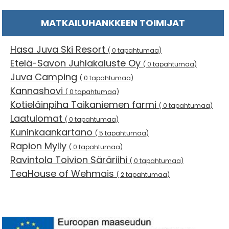
MATKAILUHANKKEEN TOIMIJAT
Hasa Juva Ski Resort
( 0 tapahtumaa)
Etelä-Savon Juhlakaluste Oy
( 0 tapahtumaa)
Juva Camping
( 0 tapahtumaa)
Kannashovi
( 0 tapahtumaa)
Kotieläinpiha Taikaniemen farmi
( 0 tapahtumaa)
Laatulomat
( 0 tapahtumaa)
Kuninkaankartano
( 5 tapahtumaa)
Rapion Mylly
( 0 tapahtumaa)
Ravintola Toivion Säräriihi
( 0 tapahtumaa)
TeaHouse of Wehmais
( 2 tapahtumaa)