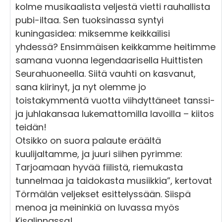
kolme musikaalista veljestä vietti rauhallista
pubi-iltaa. Sen tuoksinassa syntyi
kuningasidea: miksemme keikkailisi
yhdessä? Ensimmäisen keikkamme heitimme
samana vuonna legendaarisella Huittisten
Seurahuoneella. Siitä vauhti on kasvanut,
sana kiirinyt, ja nyt olemme jo
toistakymmentä vuotta viihdyttäneet tanssi-
ja juhlakansaa lukemattomilla lavoilla – kiitos
teidän!
Otsikko on suora palaute eräältä
kuulijaltamme, ja juuri siihen pyrimme:
Tarjoamaan hyvää fiilistä, riemukasta
tunnelmaa ja taidokasta musiikkia”, kertovat
Törmälän veljekset esittelyssään. Siispä
menoa ja meininkiä on luvassa myös
Kisalinnassa!