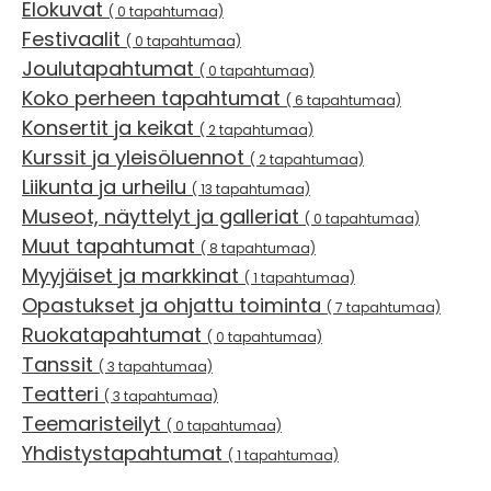
Elokuvat
( 0 tapahtumaa)
Festivaalit
( 0 tapahtumaa)
Joulutapahtumat
( 0 tapahtumaa)
Koko perheen tapahtumat
( 6 tapahtumaa)
Konsertit ja keikat
( 2 tapahtumaa)
Kurssit ja yleisöluennot
( 2 tapahtumaa)
Liikunta ja urheilu
( 13 tapahtumaa)
Museot, näyttelyt ja galleriat
( 0 tapahtumaa)
Muut tapahtumat
( 8 tapahtumaa)
Myyjäiset ja markkinat
( 1 tapahtumaa)
Opastukset ja ohjattu toiminta
( 7 tapahtumaa)
Ruokatapahtumat
( 0 tapahtumaa)
Tanssit
( 3 tapahtumaa)
Teatteri
( 3 tapahtumaa)
Teemaristeilyt
( 0 tapahtumaa)
Yhdistystapahtumat
( 1 tapahtumaa)