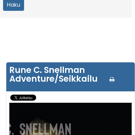
Rune C. Snellman
Adventure/Seikkailu