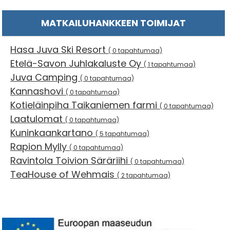
MATKAILUHANKKEEN TOIMIJAT
Hasa Juva Ski Resort
( 0 tapahtumaa)
Etelä-Savon Juhlakaluste Oy
( 1 tapahtumaa)
Juva Camping
( 0 tapahtumaa)
Kannashovi
( 0 tapahtumaa)
Kotieläinpiha Taikaniemen farmi
( 0 tapahtumaa)
Laatulomat
( 0 tapahtumaa)
Kuninkaankartano
( 5 tapahtumaa)
Rapion Mylly
( 0 tapahtumaa)
Ravintola Toivion Säräriihi
( 0 tapahtumaa)
TeaHouse of Wehmais
( 2 tapahtumaa)