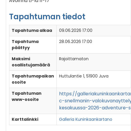
Avoinna ti-la 11-17
Tapahtuman tiedot
Tapahtuma alkaa
09.06.2026 17:00
Tapahtuma
28.06.2026 17:00
päättyy
Maksimi
Rajoittamaton
osallistujamäärä
Tapahtumapaikan
Huttulantie 1, 51900 Juva
osoite
Tapahtuman
https://galleriakuninkaankarta
www-osoite
c-snellmanin-valokuvanayttel
kesakuussa-2026-adventure-se
Karttalinkki
Galleria Kuninkaankartano