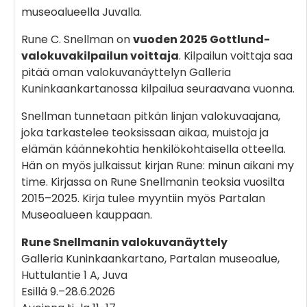
museoalueella Juvalla.
Rune C. Snellman on
vuoden 2025 Gottlund-
valokuvakilpailun voittaja
. Kilpailun voittaja saa
pitää oman valokuvanäyttelyn Galleria
Kuninkaankartanossa kilpailua seuraavana vuonna.
Snellman tunnetaan pitkän linjan valokuvaajana,
joka tarkastelee teoksissaan aikaa, muistoja ja
elämän käännekohtia henkilökohtaisella otteella.
Hän on myös julkaissut kirjan Rune: minun aikani my
time. Kirjassa on Rune Snellmanin teoksia vuosilta
2015–2025. Kirja tulee myyntiin myös Partalan
Museoalueen kauppaan.
Rune Snellmanin valokuvanäyttely
Galleria Kuninkaankartano, Partalan museoalue,
Huttulantie 1 A, Juva
Esillä 9.–28.6.2026